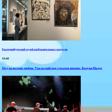
Екатеринбургский музей изобразительных искусств
10:00
Под колесами любви. Уральский рок глазами японца. Казуки Икэда