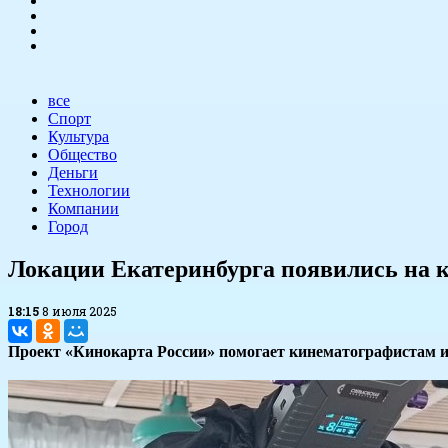
все
Спорт
Культура
Общество
Деньги
Технологии
Компании
Город
​Локации Екатеринбурга появились на 
18:15
8 июля 2025
Проект «Кинокарта России» помогает кинематографистам и