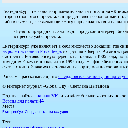
Екатеринбург и его достопримечательности попали на «Кинокар
второй сезон этого проекта. Он представляет собой онлайн-пл
либо в съемках, все желающие могут предложить свои вариант
«Будь то природный ландшафт, городской интерьер, бизне
в пресс-службе проекта.
Екатеринбург уже включает в себя множество локаций, где сни
из ролей исполнял Рома Зверь
из группы «Звери». Администрац
смотрел на Богоявленскую церковь на площади 1905 года, но н
комедии». Съемки проходили в 1992 году. На фоне белоснежно
съемках кино. Знакомясь с точками на карте, можно составит
Ранее мы рассказывали, что
Свердловская киностудия приступи
© Интернет-журнал «Global City»
Светлана Цыганова
Подписывайтесь
на наш VK
, и читайте больше хороших новост
Версия для печати
Места
Екатеринбург
Свердловская киностудия
Теги
кино
съемки кино
фильм
кинематограф