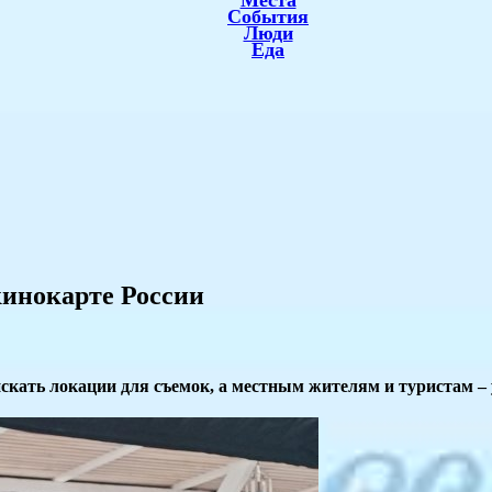
Места
События
Люди
Еда
кинокарте России
скать локации для съемок, а местным жителям и туристам –