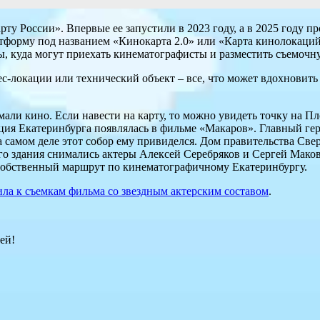
ту России». Впервые ее запустили в 2023 году, а в 2025 году 
атформу под названием «Кинокарта 2.0» или «Карта кинолокаций
ы, куда могут приехать кинематографисты и разместить съемочн
с-локации или технический объект – все, что может вдохновить 
мали кино. Если навести на карту, то можно увидеть точку на 
ия Екатеринбурга появлялась в фильме «Макаров». Главный гер
а самом деле этот собор ему привиделся. Дом правительства Св
го здания снимались актеры Алексей Серебряков и Сергей Мако
ь собственный маршрут по кинематографичному Екатеринбургу.
ла к съемкам фильма со звездным актерским составом
.
ей!