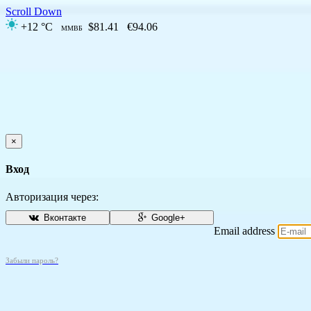
Scroll Down
+12 °C
$81.41
€94.06
ММВБ
×
Вход
Авторизация через:
Вконтакте
Google+
Email address
Забыли пароль?