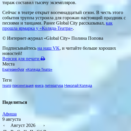
тираж составил тысячу экземпляров.
Сейчас в театре открыт восемнадцатый сезон. В честь этого
события труппа устроила для горожан настоящий праздник с
песнями и танцами. Ранее Global City рассказывал,
как
прошла ярмарка у «Коляда-Театра»
.
© Интернет-журнал «Global City»
Полина Попова
Подписывайтесь
на наш VK
, и читайте больше хороших
новостей!
Версия для печати
Места
Екатеринбург
«Коляда-Театр»
Теги
театр
презентация
книга
литература
Николай Коляда
Поделиться
Афиша
9 августа
‹
Август 2026
›