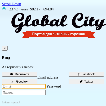
Scroll Down
+23 °C
$82.17
€94.84
ММВБ
×
Вход
Авторизация через:
Вконтакте
Facebook
Email address
Google+
Twitter
Password
Забыли пароль?