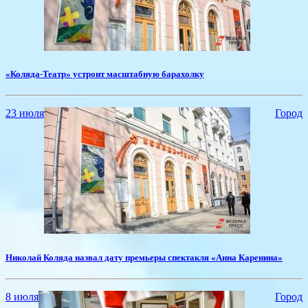
«Коляда-Театр» устроит масштабную барахолку
23 июля
Город
Н​иколай Коляда назвал дату премьеры спектакля «Анна Каренина»
8 июля
Город