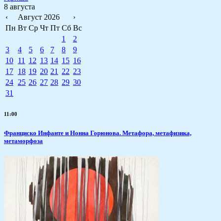
8 августа
‹
Август 2026
›
Пн
Вт
Ср
Чт
Пт
Сб
Вс
1
2
3
4
5
6
7
8
9
10
11
12
13
14
15
16
17
18
19
20
21
22
23
24
25
26
27
28
29
30
31
11:00
Франциско Инфанте и Нонна Горюнова. Метафора, метафизика,
метаморфоза