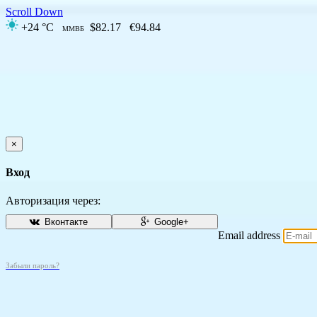
Scroll Down
+24 °C
$82.17
€94.84
ММВБ
×
Вход
Авторизация через:
Вконтакте
Google+
Email address
Забыли пароль?