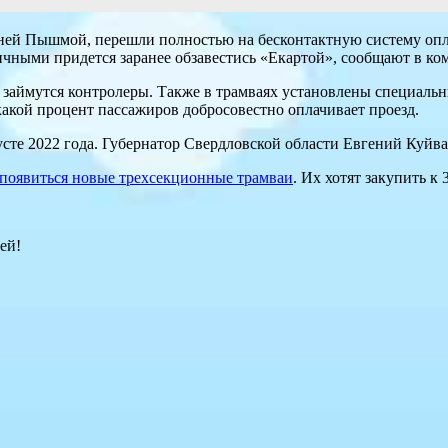
ей Пышмой, перешли полностью на бесконтактную систему оплат
личными придется заранее обзавестись «Екартой», сообщают в 
м займутся контролеры. Также в трамваях установлены специаль
 какой процент пассажиров добросовестно оплачивает проезд.
усте 2022 года. Губернатор Свердловской области Евгений Куй
 появиться новые трехсекционные трамваи
. Их хотят закупить к
ей!