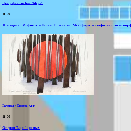
Центр фотографии "Март"
11:00
Франциско Инфанте и Нонна Горюнова. Метафора, метафизика, метамор
Галерея «Синара Арт»
11:00
Остров Тарабаровых