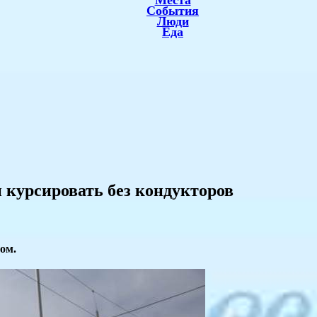
Места
События
Люди
Еда
 курсировать без кондукторов
ом.