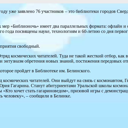
оду уже заявлено 76 участников – это библиотеки городов Свер
 мер «Библионочь» имеет два параллельных формата: офлайн и 
о года посвящены науке, технологиям и 60-летию со дня первого
роприятия свободный.
ряд космических читателей. Туда не такой жесткий отбор, как в 
ь и энтузиазм обретения новых знаний, постижения передовых о
оторое пройдет в Библиотеке им. Белинского.
яд космических читателей. Они выйдут на связь с космонавтом,
ия Гагарина. Станут абитуриентами Уральской школы космонав
 «Кто хочет стать гагариноведом», призовой игры с демонстра
ь человеку», – сообщили в Белинке.