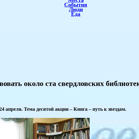
Места
События
Люди
Еда
вовать около ста свердловских библиоте
4 апреля. Тема десятой акции – Книга – путь к звездам.