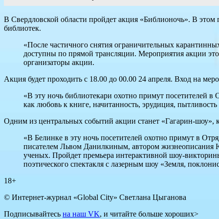
В Свердловской области пройдет акция «Библионочь». В этом г
библиотек.
«После частичного снятия ограничительных карантинных
доступны по прямой трансляции. Мероприятия акции этог
организаторы акции.
Акция будет проходить с 18.00 до 00.00 24 апреля. Вход на ме
«В эту ночь библиотекари охотно примут посетителей в От
как любовь к книге, начитанность, эрудиция, пытливост
Одним из центральных событий акции станет «Гагарин-шоу», к
«В Белинке в эту ночь посетителей охотно примут в Отр
писателем Львом Данилкиным, автором жизнеописания Юр
ученых. Пройдет премьера интерактивной шоу-викторины
поэтического спектакля с лазерным шоу «Земля, поклонис
18+
© Интернет-журнал «Global City»
Светлана Цыганова
Подписывайтесь
на наш VK
, и читайте больше хороших>