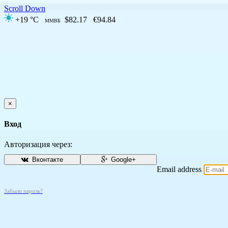
Scroll Down
+19 °C
$82.17
€94.84
ММВБ
×
Вход
Авторизация через:
Вконтакте
Google+
Email address
Забыли пароль?