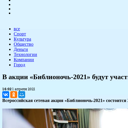
все
Спорт
Культура
Общество
Деньги
Технологии
Компании
Город
В акции «Библионочь-2021» будут участ
16:02
1 апреля 2021
Всероссийская сетевая акция «Библионочь-2021» состоится 2