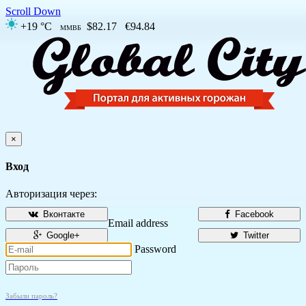
Scroll Down
+19 °C
$82.17
€94.84
ММВБ
×
Вход
Авторизация через:
Вконтакте
Facebook
Email address
Google+
Twitter
Password
Забыли пароль?