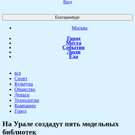
Вход
Екатеринбург
Москва
Город
Места
События
Люди
Еда
все
Спорт
Культура
Общество
Деньги
Технологии
Компании
Город
​На Урале создадут пять модельных
библиотек