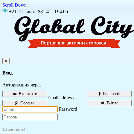
Scroll Down
+21 °C
$81.41
€94.06
ММВБ
×
Вход
Авторизация через:
Вконтакте
Facebook
Email address
Google+
Twitter
Password
Забыли пароль?