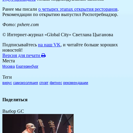
Ранее мы писали
о четырех этапах открытия ресторанов
.
Рекомендации по открытию выпустил Роспотребнадзор.
Фото: pxhere.com
© Интернет-журнал «Global City»
Светлана Цыганова
Подписывайтесь
на наш VK
, и читайте больше хороших
новостей!
Версия для печати
Места
Москва
Екатеринбург
Теги
вирус
самоизоляция
спорт
фитнес
рекомендации
Поделиться
Выбор GC