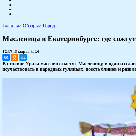
Главная
>
Обзоры
>
Город
Масленица в Екатеринбурге: где сожгу
12:47
13 марта 2024
В столице Урала массово отметят Масленицу, и один из глав
поучаствовать в народных гуляньях, поесть блинов и развл