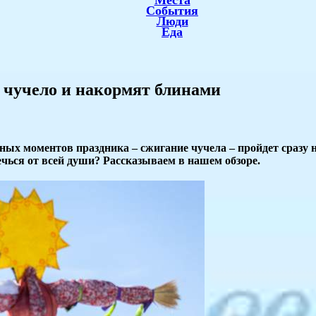
Места
События
Люди
Еда
т чучело и накормят блинами
ных моментов праздника – сжигание чучела – пройдет сразу н
ечься от всей души? Рассказываем в нашем обзоре.