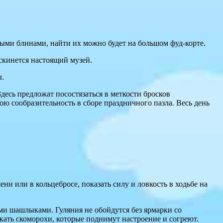
ными блинами, найти их можно будет на большом фуд-корте.
скинется настоящий музей.
ы.
десь предложат посостязаться в меткости бросков
ою сообразительность в сборе праздничного пазла. Весь день
и или в кольцебросе, показать силу и ловкость в ходьбе на
ми шашлыками. Гуляния не обойдутся без ярмарки со
кать скоморохи, которые поднимут настроение и согреют.