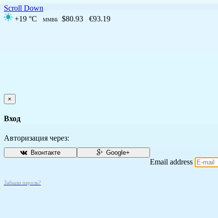
Scroll Down
+19 °C
$80.93
€93.19
ММВБ
×
Вход
Авторизация через:
Вконтакте
Google+
Email address
Забыли пароль?