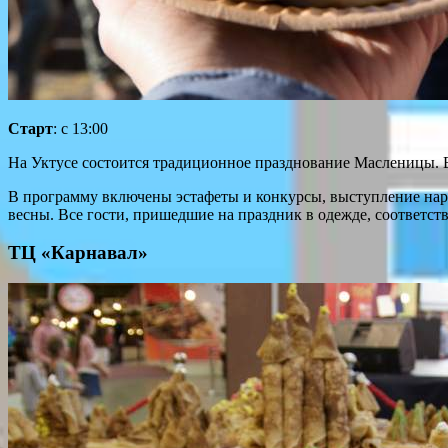
Старт
: с 13:00
На Уктусе состоится традиционное празднование Масленицы. В
В программу включены эстафеты и конкурсы, выступление наро
весны. Все гости, пришедшие на праздник в одежде, соответ
ТЦ «Карнавал»