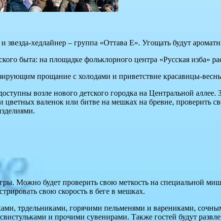
 и звезда-хедлайнер – группа «Оттава Е». Угощать будут аромат
кого быта: на площадке фольклорного центра «Русская изба» ра
изирующим прощание с холодами и приветствие красавицы-весн
оступны возле нового детского городка на Центральной аллее. З
и цветных валенок или битве на мешках на бревне, проверить св
изделиями.
гры. Можно будет проверить свою меткость на специальной мишен
стрировать свою скорость в беге в мешках.
ками, трдельниками, горячими пельменями и варениками, сочны
вистульками и прочими сувенирами. Также гостей будут развле