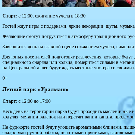
Старт
: с 12:00, сжигание чучела в 18:30
Гостей ждут игры с подарками, яркие декорации, шуты, музыка
Желающие смогут погрузиться в атмосферу традиционного русс
Завершится день на главной сцене сожжением чучела, символ
Для юных посетителей подготовят развлечения, которые будут д
специального снаряда или кольца, помериться силами в метани
на Центральной аллее будут ждать местные мастера со своими 
0+
Летний парк «Уралмаш»
Старт
: с 12:00 до 17:00
Весь день на территории парка будут проходить масленичные и
ходулях, метании валенок или перетягивании каната, продемон
На фуд-корте гостей будут угощать ароматными блинами, пыш
сладостями ручной работы, печатными пряниками, глиняными с