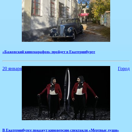
​«Бажовский киномарафон» пройдет в Екатеринбурге
20 января
Город
​В Екатеринбурге покажут киноверсию спектакля «Мертвые души»