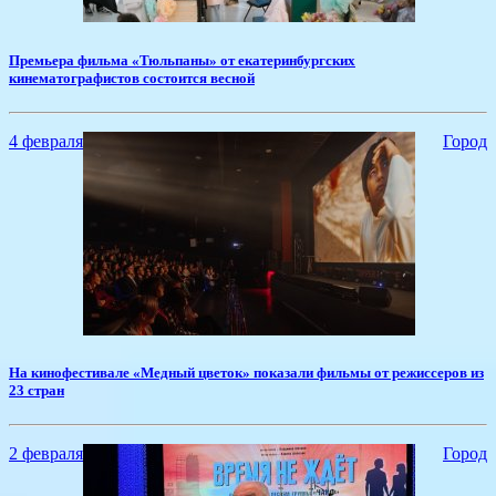
​Премьера фильма «Тюльпаны» от екатеринбургских
кинематографистов состоится весной
4 февраля
Город
​На кинофестивале «Медный цветок» показали фильмы от режиссеров из
23 стран
2 февраля
Город