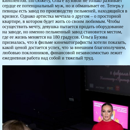
кинолентой. По сюжету, Ольге Бузовой не только разбивает
сердце ее потенциальный муж, но и обманывает ее. Теперь у
певицы есть завод по производству пельменей, находящийся в
кризисе. Однако артистка мечтала о другом – о просторной
квартире, в котором будет жить со своим любимым. Чтобы
осуществить мечту, девушка пытается продать оборудование
на заводе, но именно пельменный завод становится местом,
где ее жизнь меняется на 180 градусов. Ольга Бузова
призналась, что в фильме кинематографисты хотели показать,
какой ценой достается успех, что за внешним благополучием,
любовью поклонников, финансовой независимостью лежит
ежедневная работа над собой и тяжелый труд.