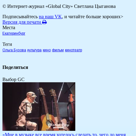
© Интернет-журнал «Global City»
Светлана Цыганова
Подписывайтесь
на наш VK
, и читайте больше хороших>
Версия для печати
Места
Екатеринбург
Теги
Ольга Бузова
культура
кино
фильм
кинотеатр
Поделиться
Выбор GC
«Мне в музыке все время хотелось сделать то, чего до меня