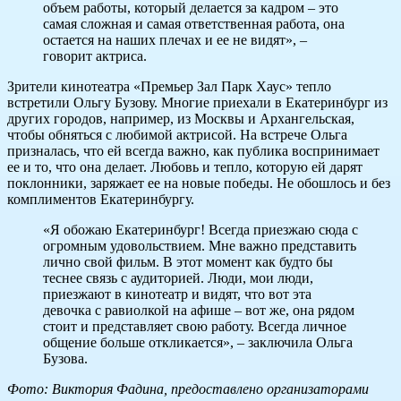
объем работы, который делается за кадром – это
самая сложная и самая ответственная работа, она
остается на наших плечах и ее не видят», –
говорит актриса.
Зрители кинотеатра «Премьер Зал Парк Хаус» тепло
встретили Ольгу Бузову. Многие приехали в Екатеринбург из
других городов, например, из Москвы и Архангельская,
чтобы обняться с любимой актрисой. На встрече Ольга
призналась, что ей всегда важно, как публика воспринимает
ее и то, что она делает. Любовь и тепло, которую ей дарят
поклонники, заряжает ее на новые победы. Не обошлось и без
комплиментов Екатеринбургу.
«Я обожаю Екатеринбург! Всегда приезжаю сюда с
огромным удовольствием. Мне важно представить
лично свой фильм. В этот момент как будто бы
теснее связь с аудиторией. Люди, мои люди,
приезжают в кинотеатр и видят, что вот эта
девочка с равиолкой на афише – вот же, она рядом
стоит и представляет свою работу. Всегда личное
общение больше откликается», – заключила Ольга
Бузова.
Фото: Виктория Фадина, предоставлено организаторами