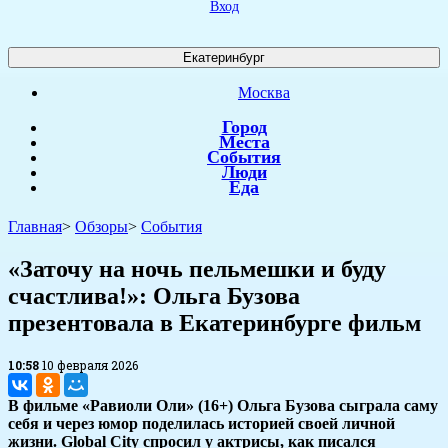
Вход
Екатеринбург
Москва
Город
Места
События
Люди
Еда
Главная
>
Обзоры
>
События
​«Заточу на ночь пельмешки и буду
счастлива!»: Ольга Бузова
презентовала в Екатеринбурге фильм
10:58
10 февраля 2026
В фильме «Равиоли Оли» (16+) Ольга Бузова сыграла саму
себя и через юмор поделилась историей своей личной
жизни. Global City спросил у актрисы, как писался