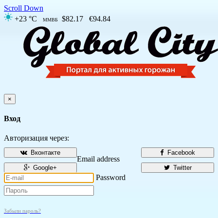
Scroll Down
+23 °C
$82.17
€94.84
ММВБ
×
Вход
Авторизация через:
Вконтакте
Facebook
Email address
Google+
Twitter
Password
Забыли пароль?