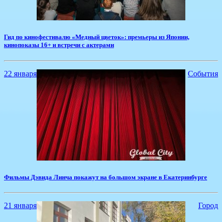
​Гид по кинофестивалю «Медный цветок»: премьеры из Японии,
кинопоказы 16+ и встречи с актерами
22 января
События
​Фильмы Дэвида Линча покажут на большом экране в Екатеринбурге
21 января
Город