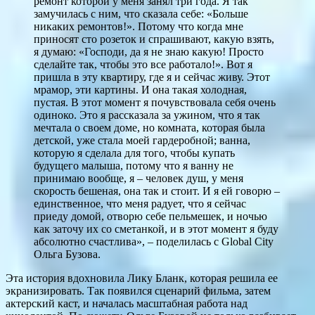
ремонт которой у меня занял три года. Я так
замучилась с ним, что сказала себе: «Больше
никаких ремонтов!». Потому что когда мне
приносят сто розеток и спрашивают, какую взять,
я думаю: «Господи, да я не знаю какую! Просто
сделайте так, чтобы это все работало!». Вот я
пришла в эту квартиру, где я и сейчас живу. Этот
мрамор, эти картины. И она такая холодная,
пустая. В этот момент я почувствовала себя очень
одиноко. Это я рассказала за ужином, что я так
мечтала о своем доме, но комната, которая была
детской, уже стала моей гардеробной; ванна,
которую я сделала для того, чтобы купать
будущего малыша, потому что я ванну не
принимаю вообще, я – человек душ, у меня
скорость бешеная, она так и стоит. И я ей говорю –
единственное, что меня радует, что я сейчас
приеду домой, отворю себе пельмешек, и ночью
как заточу их со сметанкой, и в этот момент я буду
абсолютно счастлива», – поделилась с Global City
Ольга Бузова.
Эта история вдохновила Лику Бланк, которая решила ее
экранизировать. Так появился сценарий фильма, затем
актерский каст, и началась масштабная работа над