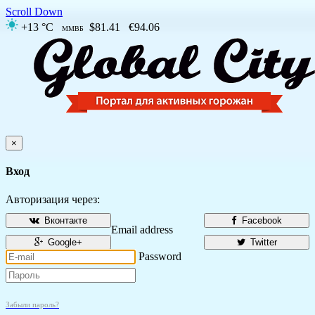
Scroll Down
+13 °C
$81.41
€94.06
ММВБ
×
Вход
Авторизация через:
Вконтакте
Facebook
Email address
Google+
Twitter
Password
Забыли пароль?