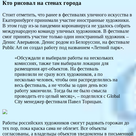
Кто рисовал на стенах города
Стоит отметить, что ранее в фестивалях уличного искусства в
Екатеринбурге принимали участие иностранные художники.
В этом году из-за пандемии коронавируса не удалось собрать
международную команду уличных художников. В фестивале
смог принять участие только один иностранный художник –
Денис Аверьянов. Денис родом из Белоруссии, на фестивале
Public Art он создал работу под названием «Летний парк».
«Обсуждали и выбирали работы на нескольких
комиссиях, также там выбирали локации для
размещения арт-объектов. На фестиваль
привозили не сразу всех художников, а по
несколько человек, чтобы они распределились на
весь фестиваль, а не чтобы за один день всю
работу закончили. Тогда бы не было смысла
проводить его целый месяц», – поделился с Global
City менеджер фестиваля Павел Торицын.
Работы российских художников смогут радовать горожан до
тех пор, пока краска сама не облезет. Все объекты
согласованы, а владельцы объектов уведомлены в письменной