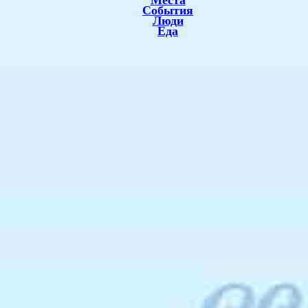
Места
События
Люди
Еда