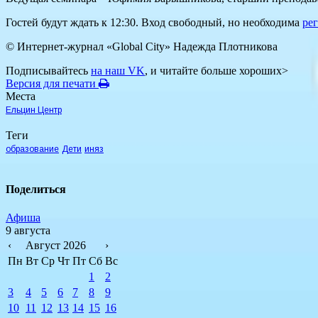
Гостей будут ждать к 12:30. Вход свободный, но необходима
ре
© Интернет-журнал «Global City»
Надежда Плотникова
Подписывайтесь
на наш VK
, и читайте больше хороших>
Версия для печати
Места
Ельцин Центр
Теги
образование
Дети
иняз
Поделиться
Афиша
9 августа
‹
Август 2026
›
Пн
Вт
Ср
Чт
Пт
Сб
Вс
1
2
3
4
5
6
7
8
9
10
11
12
13
14
15
16