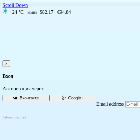
Scroll Down
+24 °C
$82.17
€94.84
ММВБ
×
Вход
Авторизация через:
Вконтакте
Google+
Email address
Забыли пароль?