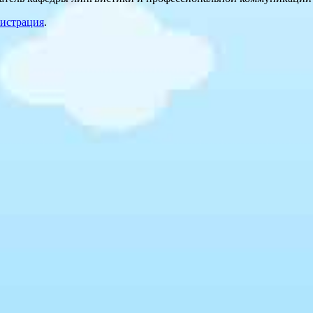
гистрация
.