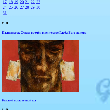
17
18
19
20
21
22
23
24
25
26
27
28
29
30
31
11:00
Палимпсест. Следы времён в искусстве Глеба Богомолова
Большой выставочный зал
11:00