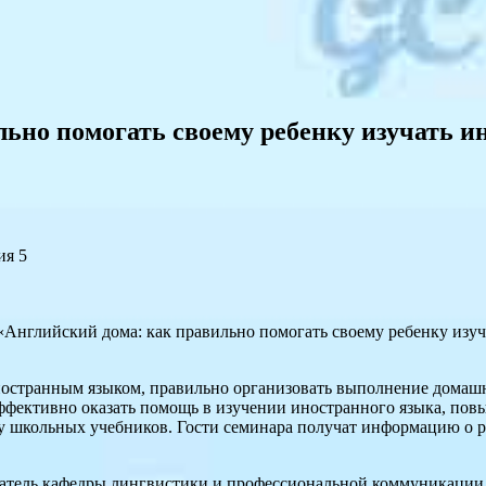
ьно помогать своему ребенку изучать 
ия 5
Английский дома: как правильно помогать своему ребенку изуч
иностранным языком, правильно организовать выполнение домашне
эффективно оказать помощь в изучении иностранного языка, пов
у школьных учебников. Гости семинара получат информацию о р
тель кафедры лингвистики и профессиональной коммуникации н