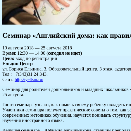
Семинар «Английский дома: как правил
19 августа 2018 — 25 августа 2018
Время: 12:30 — 14:00
(сегодня не идет)
Цена:
вход по регистрации
Ельцин Центр
ул. Бориса Ельцина, 3, Образовательный центр, 3 этаж, аудитор
Тел.: +7(343)31 24 343,
Сайт:
http://yeltsin.ru/
Семинар для родителей дошкольников и младших школьников «
25 августа.
Гости семинара узнают, как помочь своему ребенку овладеть 
Участники семинара получат практические советы о том, как 
современных методиках обучения, научатся понимать структур
изучения иностранного языка.
Ведущая семинара – Юфимия Барышникова, старший преподава