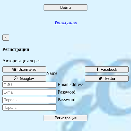
Войти
Регистрация
×
Регистрация
Авторизация через:
Вконтакте
Facebook
Name
Google+
Twitter
Email address
Password
Password
Регистрация