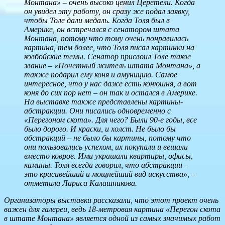
Монтана» – очень высоко ценил Церетели. Когда
он увидел эту работу, он сразу же подал заявку,
чтобы Толе дали медаль. Когда Толя был в
Америке, он встречался с сенатором штата
Монтана, потому что тому очень понравилась
картина, тем более, что Толя писал картинки на
ковбойские темы. Сенатор присвоил Толе такое
звание – «Почетный житель штата Монтана», а
также подарил ему коня и амуницию. Самое
интересное, что у нас даже есть конюшня, а вот
коня до сих пор нет – он так и остался в Америке.
На выставке также представлены картины-
абстракции. Они писались одновременно с
«Перегоном скота». Для чего? Были 90-е годы, все
было дорого. И краски, и холст. Не было бы
абстракций – не было бы картины, потому что
они пользовались успехом, их покупали и вешали
вместо ковров. Ими украшали квартиры, офисы,
камины. Толя всегда говорил, что абстракции –
это красивейший и мощнейший вид искусства», –
отметила Лариса Калашникова.
Организаторы выставки рассказали, что этот проект очень
важен для галереи, ведь 18-метровая картина «Перегон скота
в штате Монтана» является одной из самых значимых работ