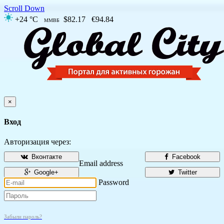
Scroll Down
+24 °C
$82.17
€94.84
ММВБ
×
Вход
Авторизация через:
Вконтакте
Facebook
Email address
Google+
Twitter
Password
Забыли пароль?