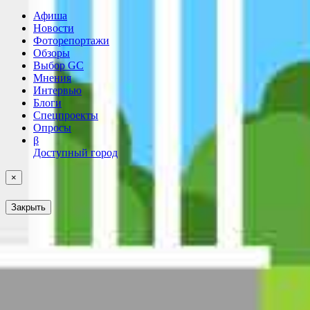
Афиша
Новости
Фоторепортажи
Обзоры
Выбор GC
Мнения
Интервью
Блоги
Спецпроекты
Опросы
β
Доступный город
×
Закрыть