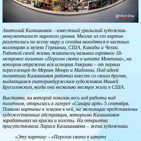
Анатолий Калашников – известный уральский художник-
монументалист мирового уровня. Многие из его картин
разлетелись по всему миру и сегодня находятся в частных
коллекциях и музеях Германии, США, Канады и Чехии.
Работой своей жизни живописец называл огромное 18-
метровое полотно «Перегон скота в штате Монтана», на
котором отражена вся история Америки – от первых
переселенцев до Мерлин Монро и Мадонны. Над идеей
полиптиха Калашников работал вместе со своим другом,
выдающимся екатеринбуржским художником Мишей
Брусиловским, когда они несколько месяцев жили в США.
Выставка, на которой показан весь ход работы над
полотном, открылась в галерее «Синара арт» 5 сентября.
Помимо картины и эскизов к ней, на экспозиции представлены
художественные абстракции, которыми Калашников
зарабатывал на краски и холсты. На открытии
присутствовала Лариса Калашникова – жена художника.
«Эту картину – «Перегон скота в штате