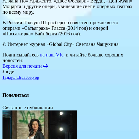
Аллана По» Ардженто, «Двое Фоскари» Верди, «Дон Жуан»
Моцарта и другие оперы, увидевшие свет в оперных театрах
по всему миру.
В России Тадэуш Штрасбергер известен прежде всего
операми «Сатьяграха» Гласса (2014 год) и оперой
«Пассажирка» Вайнберга (2016 год).
© Интернет-журнал «Global City»
Светлана Чащухина
Подписывайтесь
на наш VK
, и читайте больше хороших
новостей!
Версия для печати
Люди
Тадэуш Штрасбергер
Поделиться
Связанные публикации