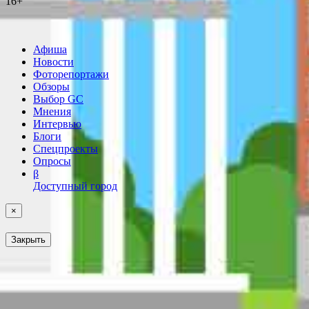
16+
Афиша
Новости
Фоторепортажи
Обзоры
Выбор GC
Мнения
Интервью
Блоги
Спецпроекты
Опросы
β
Доступный город
×
Закрыть