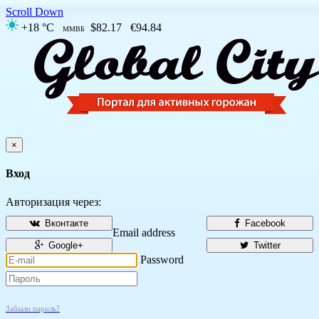
Scroll Down
+18 °C
$82.17
€94.84
ММВБ
×
Вход
Авторизация через:
Вконтакте
Facebook
Email address
Google+
Twitter
Password
Забыли пароль?