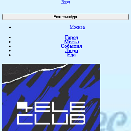
Вход
Екатеринбург
Москва
Город
Места
События
Люди
Еда