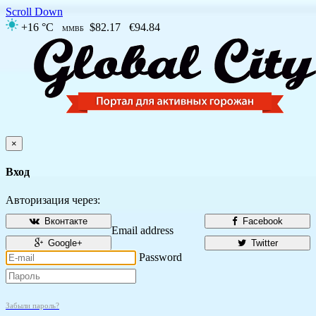
Scroll Down
+16 °C
$82.17
€94.84
ММВБ
×
Вход
Авторизация через:
Вконтакте
Facebook
Email address
Google+
Twitter
Password
Забыли пароль?