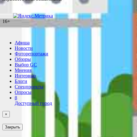
16+
Афиша
Новости
Фоторепортажи
Обзоры
Выбор GC
Мнения
Интервью
Блоги
Спецпроекты
Опросы
β
Доступный город
×
Закрыть