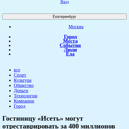
Вход
Екатеринбург
Москва
Город
Места
События
Люди
Еда
все
Спорт
Культура
Общество
Деньги
Технологии
Компании
Город
​Гостиницу «Исеть» могут
отреставрировать за 400 миллионов