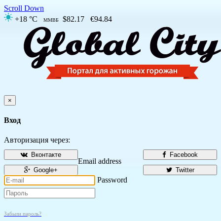
Scroll Down
+18 °C
$82.17
€94.84
ММВБ
×
Вход
Авторизация через:
Вконтакте
Facebook
Email address
Google+
Twitter
Password
Забыли пароль?