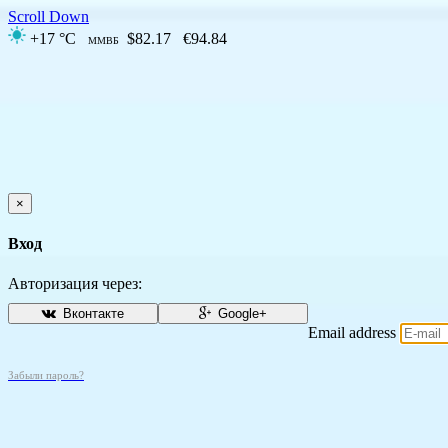
Scroll Down
+17 °C
$82.17
€94.84
ММВБ
×
Вход
Авторизация через:
Вконтакте
Google+
Email address
Забыли пароль?