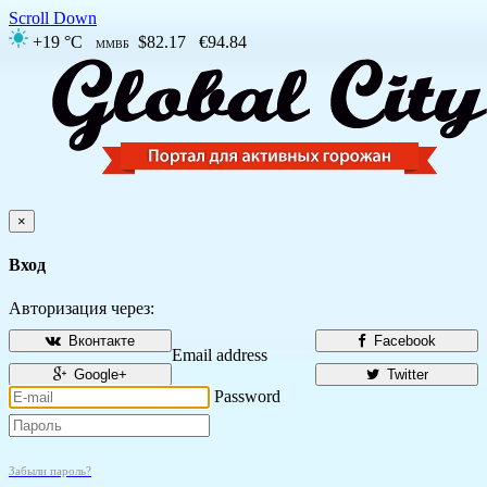
Scroll Down
+19 °C
$82.17
€94.84
ММВБ
×
Вход
Авторизация через:
Вконтакте
Facebook
Email address
Google+
Twitter
Password
Забыли пароль?