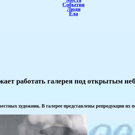
Места
События
Люди
Еда
жает работать галерея под открытым не
вестных художник. В галерее представлены репродукции их п