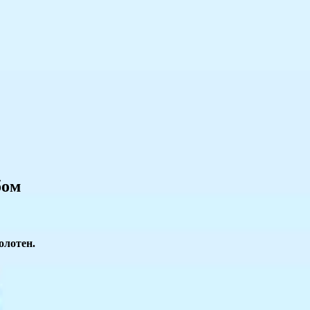
бом
олотен.