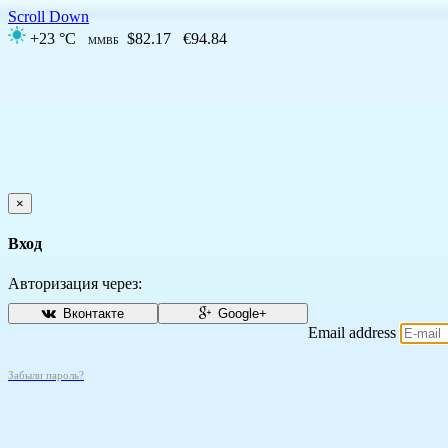
Scroll Down
+23 °C
$82.17
€94.84
ММВБ
×
Вход
Авторизация через:
Вконтакте
Google+
Email address
Забыли пароль?