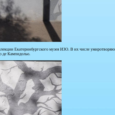
коллекции Екатеринбургского музея ИЗО. В их числе умиротвор
о де Кампидольо.