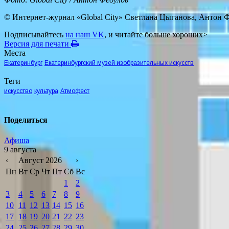
© Интернет-журнал «Global City»
Светлана Цыганова, Антон 
Подписывайтесь
на наш VK
, и читайте больше хороших>
Версия для печати
Места
Екатеринбург
Екатеринбургский музей изобразительных искусств
Теги
искусство
культура
Атмофест
Поделиться
Афиша
9 августа
‹
Август 2026
›
Пн
Вт
Ср
Чт
Пт
Сб
Вс
1
2
3
4
5
6
7
8
9
10
11
12
13
14
15
16
17
18
19
20
21
22
23
24
25
26
27
28
29
30