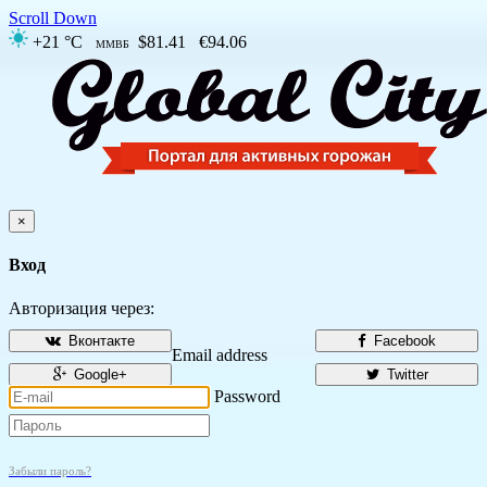
Scroll Down
+21 °C
$81.41
€94.06
ММВБ
×
Вход
Авторизация через:
Вконтакте
Facebook
Email address
Google+
Twitter
Password
Забыли пароль?