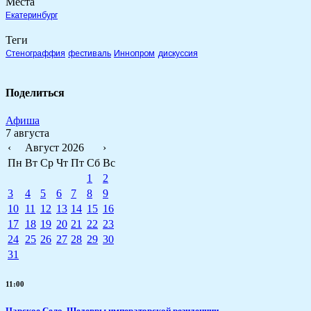
Места
Екатеринбург
Теги
Стенограффия
фестиваль
Иннопром
дискуссия
Поделиться
Афиша
7 августа
‹
Август 2026
›
Пн
Вт
Ср
Чт
Пт
Сб
Вс
1
2
3
4
5
6
7
8
9
10
11
12
13
14
15
16
17
18
19
20
21
22
23
24
25
26
27
28
29
30
31
11:00
Царское Село. Шедевры императорской резиденции