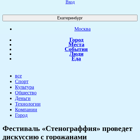
Вход
Екатеринбург
Москва
Город
Места
События
Люди
Еда
все
Спорт
Культура
Общество
Деньги
Технологии
Компании
Город
Фестиваль «Стенограффия» проведет
дискуссию с горожанами