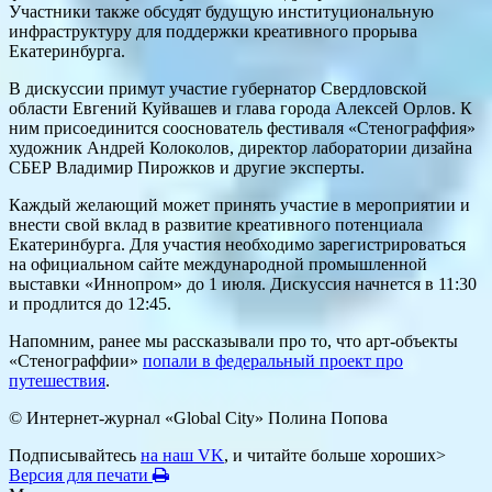
Участники также обсудят будущую институциональную
инфраструктуру для поддержки креативного прорыва
Екатеринбурга.
В дискуссии примут участие губернатор Свердловской
области Евгений Куйвашев и глава города Алексей Орлов. К
ним присоединится сооснователь фестиваля «Стенограффия»
художник Андрей Колоколов, директор лаборатории дизайна
СБЕР Владимир Пирожков и другие эксперты.
Каждый желающий может принять участие в мероприятии и
внести свой вклад в развитие креативного потенциала
Екатеринбурга. Для участия необходимо зарегистрироваться
на официальном сайте международной промышленной
выставки «Иннопром» до 1 июля. Дискуссия начнется в 11:30
и продлится до 12:45.
Напомним, ранее мы рассказывали про то, что арт-объекты
«Стенограффии»
попали в федеральный проект про
путешествия
.
© Интернет-журнал «Global City»
Полина Попова
Подписывайтесь
на наш VK
, и читайте больше хороших>
Версия для печати