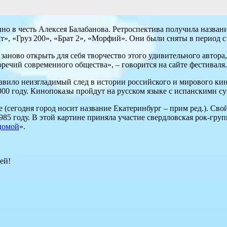
ино в честь Алексея Балабанова. Ретроспектива получила назва
», «Груз 200», «Брат 2», «Морфий». Они были сняты в период с 
 заново открыть для себя творчество этого удивительного автор
оречий современного общества», – говорится на сайте фестиваля.
авило неизгладимый след в истории российского и мирового кин
 2000 году. Кинопоказы пройдут на русском языке с испанскими с
 (сегодня город носит название Екатеринбург – прим ред.). Сво
85 году. В этой картине приняла участие свердловская рок-гру
домой
».
ей!