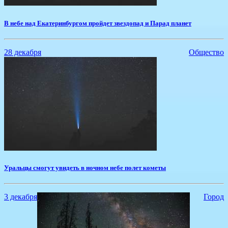
В небе над Екатеринбургом пройдет звездопад и Парад планет
28 декабря
Общество
Уральцы смогут увидеть в ночном небе полет кометы
3 декабря
Город