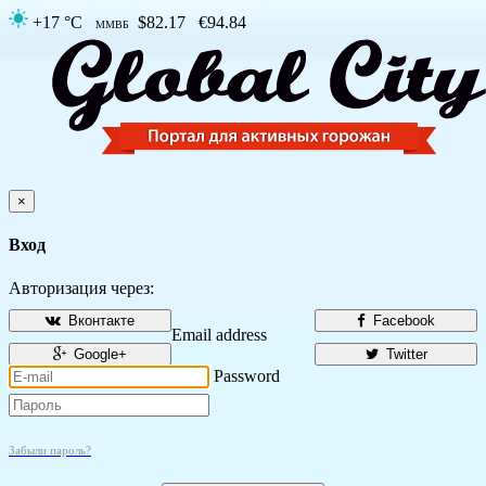
+17 °C
$82.17
€94.84
ММВБ
×
Вход
Авторизация через:
Вконтакте
Facebook
Email address
Google+
Twitter
Password
Забыли пароль?