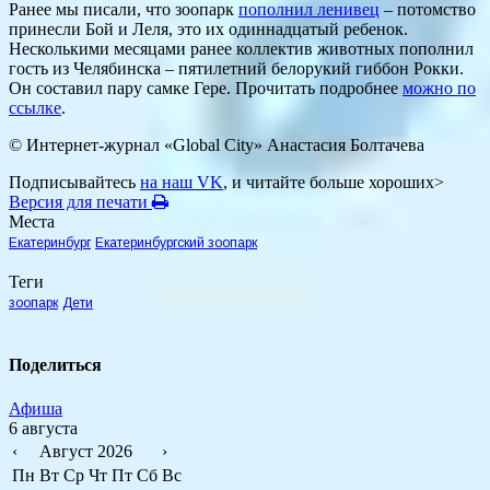
Ранее мы писали, что зоопарк
пополнил ленивец
– потомство
принесли Бой и Леля, это их одиннадцатый ребенок.
Несколькими месяцами ранее коллектив животных пополнил
гость из Челябинска – пятилетний белорукий гиббон Рокки.
Он составил пару самке Гере. Прочитать подробнее
можно по
ссылке
.
© Интернет-журнал «Global City»
Анастасия Болтачева
Подписывайтесь
на наш VK
, и читайте больше хороших>
Версия для печати
Места
Екатеринбург
Екатеринбургский зоопарк
Теги
зоопарк
Дети
Поделиться
Афиша
6 августа
‹
Август 2026
›
Пн
Вт
Ср
Чт
Пт
Сб
Вс