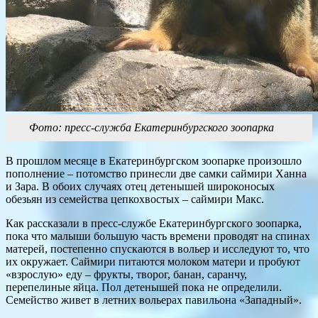
Фото: пресс-служба Екатеринбургского зоопарка
В прошлом месяце в Екатеринбургском зоопарке произошло
пополнение – потомство принесли две самки саймири Ханна
и Зара. В обоих случаях отец детенышей широконосых
обезьян из семейства цепкохвостых – саймири Макс.
Как рассказали в пресс-службе Екатеринбургского зоопарка,
пока что малыши большую часть времени проводят на спинах
матерей, постепенно спускаются в вольер и исследуют то, что
их окружает. Саймири питаются молоком матери и пробуют
«взрослую» еду – фрукты, творог, банан, саранчу,
перепелиные яйца. Пол детенышей пока не определили.
Семейство живет в летних вольерах павильона «Западный».