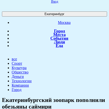
Вход
Екатеринбург
Москва
Город
Места
События
Люди
Еда
все
Спорт
Культура
Общество
Деньги
Технологии
Компании
Город
​Екатеринбургский зоопарк пополнили
обезьяны саймири