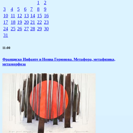
1
2
3
4
5
6
7
8
9
10
11
12
13
14
15
16
17
18
19
20
21
22
23
24
25
26
27
28
29
30
31
11:00
Франциско Инфанте и Нонна Горюнова. Метафора, метафизика,
метаморфоза