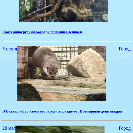
Екатеринбургский зоопарк пополнил ленивец
5 июня
Город
​В Екатеринбургском зоопарке отпразднуют Всемирный день выдры
28 мая
Город