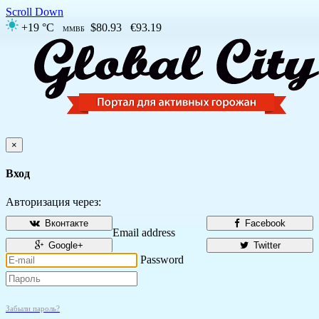
Scroll Down
+19 °C
$80.93
€93.19
ММВБ
×
Вход
Авторизация через:
Вконтакте
Facebook
Email address
Google+
Twitter
Password
Забыли пароль?