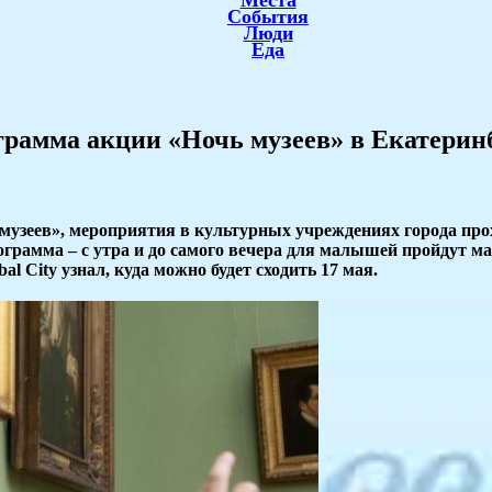
Места
События
Люди
Еда
рограмма акции «Ночь музеев» в Екатерин
узеев», мероприятия в культурных учреждениях города прохо
ограмма – с утра и до самого вечера для малышей пройдут м
al City узнал, куда можно будет сходить 17 мая.