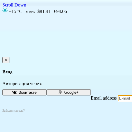
Scroll Down
+15 °C
$81.41
€94.06
ММВБ
×
Вход
Авторизация через:
Вконтакте
Google+
Email address
Забыли пароль?