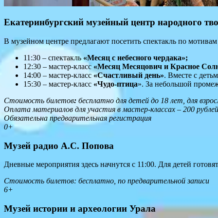
Екатеринбургский музейный центр народного тв
В музейном центре предлагают посетить спектакль по мотивам 
11:30 – спектакль
«Месяц с небесного чердака»;
12:30 – мастер-класс
«Месяц Месяцович и Красное Со
14:00 – мастер-класс
«Счастливый день»
. Вместе с деть
15:30 – мастер-класс
«Чудо-птица
». За небольшой промеж
Стоимость билетов
:
бесплатно для детей до 18 лет, для взрос
Оплата материалов для участия в мастер-классах – 200 рубле
Обязательна предварительная регистрация
0+
Музей радио А.С. Попова
Дневные мероприятия здесь начнутся с 11:00. Для детей готов
Стоимость билетов: бесплатно, по предварительной записи
6+
Музей истории и археологии Урала