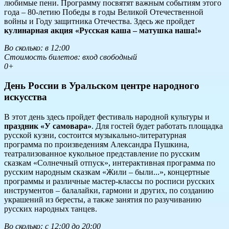
любимые пени. Программу посвятят важным событиям этого
года – 80-летию Победы в годы Великой Отечественной
войны и Году защитника Отечества. Здесь же пройдет
кулинарная акция «Русская каша – матушка наша!»
Во сколько: в 12:00
Стоимость билетов: вход свободный
0+
День России в Уральском центре народного
искусства
В этот день здесь пройдет фестиваль народной культуры и
праздник «У самовара»
. Для гостей будет работать площадка
русской кузни, состоится музыкально-литературная
программа по произведениям Александра Пушкина,
театрализованное кукольное представление по русским
сказкам «Солнечный отпуск», интерактивная программа по
русским народным сказкам «Жили – были...», концертные
программы и различные мастер-классы по росписи русских
инструментов – балалайки, гармони и других, по созданию
украшений из бересты, а также занятия по разучиванию
русских народных танцев.
Во сколько: с 12:00 до 20:00