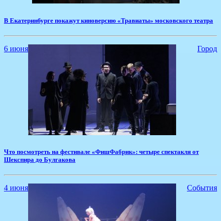
​В Екатеринбурге покажут киноверсию «Травиаты» московского театра
6 июня
Город
Что посмотреть на фестивале «ФишФабрик»: четыре спектакля от
Шекспира до Булгакова
4 июня
События