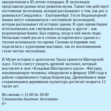
приуроченная к 85-летию площадки. В экспозиции
представили разные вехи развития музея. Также там действует
постоянная экспозиция, которая рассказывает о том, как рос и
развивался Свердловск – Екатеринбург. Гости Водонапорной
башни могут ознакомиться с постоянной экспозицией,
которая рассказывает об истории здания. В одно время башня
использовалась как смотровая площадка, в другое – как
водонапорная башня. Был период, когда в ней жили люди.
Несколько семей росли в стенах исторического здания и с
теплом вспоминали это время. Своими историями они
поделились с кураторами выставки, так их воспоминания
стали частью экспозиции.
В Музее истории и археологии Урала хранится Шигирский
идол. Гости смогут увидеть древний экспонат, который
выставлен в зале «Кладовая Шигирского идола». Фигурку,
напоминающую человека, обнаружили в феврале 1890 года в
районе современного города Кировград. Древнейшая в мире
сохранившаяся деревянная скульптура достигает возраста 12
тысяч лет.
Во сколько: с 11:00 до 18:00
Стоимость билетов: бесплатно
6+