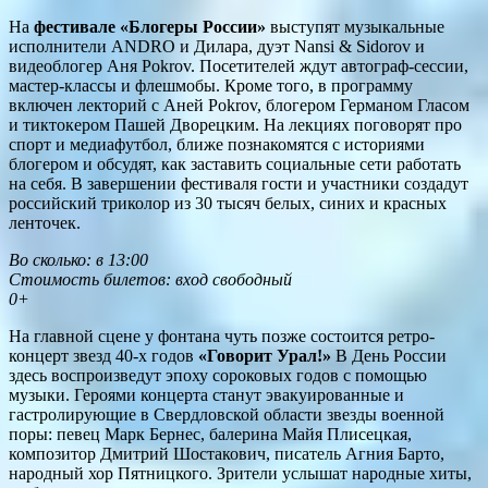
На
фестивале «Блогеры России»
выступят музыкальные
исполнители ANDRO и Дилара, дуэт Nansi & Sidorov и
видеоблогер Аня Pokrov. Посетителей ждут автограф-сессии,
мастер-классы и флешмобы. Кроме того, в программу
включен лекторий с Аней Pokrov, блогером Германом Гласом
и тиктокером Пашей Дворецким. На лекциях поговорят про
спорт и медиафутбол, ближе познакомятся с историями
блогером и обсудят, как заставить социальные сети работать
на себя. В завершении фестиваля гости и участники создадут
российский триколор из 30 тысяч белых, синих и красных
ленточек.
Во сколько: в 13:00
Стоимость билетов: вход свободный
0+
На главной сцене у фонтана чуть позже состоится ретро-
концерт звезд 40-х годов
«Говорит Урал!»
В День России
здесь воспроизведут эпоху сороковых годов с помощью
музыки. Героями концерта станут эвакуированные и
гастролирующие в Свердловской области звезды военной
поры: певец Марк Бернес, балерина Майя Плисецкая,
композитор Дмитрий Шостакович, писатель Агния Барто,
народный хор Пятницкого. Зрители услышат народные хиты,