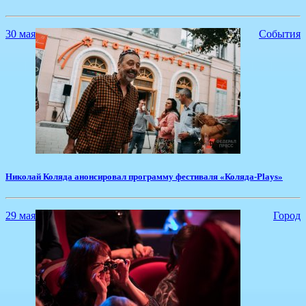
30 мая
События
​Николай Коляда анонсировал программу фестиваля «Коляда-Plays»
29 мая
Город