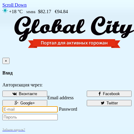
Scroll Down
+18 °C
$82.17
€94.84
ММВБ
×
Вход
Авторизация через:
Вконтакте
Facebook
Email address
Google+
Twitter
Password
Забыли пароль?