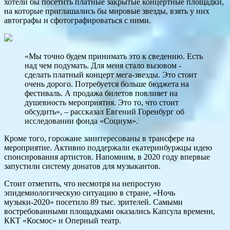
хотели бы посетить платные закрытые концертные площадки,
на которые приглашались бы мировые звезды, взять у них
автографы и сфотографироваться с ними.
«Мы точно будем принимать это к сведению. Есть
над чем подумать. Для меня стало вызовом -
сделать платный концерт мега-звезды. Это стоит
очень дорого. Потребуется больше бюджета на
фестиваль. А продажа билетов повлияет на
душевность мероприятия. Это то, что стоит
обсудить», – рассказал Евгений Горенбург об
исследовании фонда «Социум».
Кроме того, горожане заинтересованы в трансфере на
мероприятие. Активно поддержали екатеринбуржцы идею
спонсирования артистов. Напомним, в 2020 году впервые
запустили систему донатов для музыкантов.
Стоит отметить, что несмотря на непростую
эпидемиологическую ситуацию в стране, «Ночь
музыки-2020» посетило 89 тыс. зрителей. Самыми
востребованными площадками оказались Капсула времени,
ККТ «Космос» и Оперный театр.