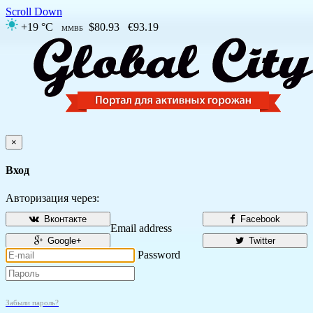
Scroll Down
+19 °C
$80.93
€93.19
ММВБ
×
Вход
Авторизация через:
Вконтакте
Facebook
Email address
Google+
Twitter
Password
Забыли пароль?