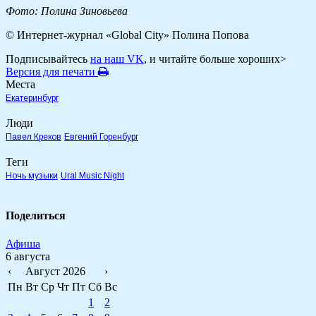
Фото: Полина Зиновьева
© Интернет-журнал «Global City»
Полина Попова
Подписывайтесь
на наш VK
, и читайте больше хороших>
Версия для печати
Места
Екатеринбург
Люди
Павел Креков
Евгений Горенбург
Теги
Ночь музыки
Ural Music Night
Поделиться
Афиша
6 августа
‹
Август 2026
›
Пн
Вт
Ср
Чт
Пт
Сб
Вс
1
2