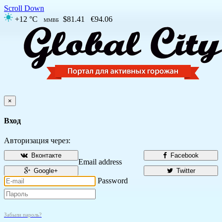
Scroll Down
+12 °C
$81.41
€94.06
ММВБ
×
Вход
Авторизация через:
Вконтакте
Facebook
Email address
Google+
Twitter
Password
Забыли пароль?