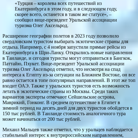
«Турция – королева всех путешествий из
Екатеринбурга в этом году, и в следующем году,
скорее всего, останется в таком же статусе», –
сообщил вице-президент Уральской ассоциации
туризма Олег Аксельрод.
Расширение географии полетов в 2023 году позволило
свердловским туристом выбирать экзотические страны для
отдыха. Например, с 4 ноября запустили прямые рейсы из
Екатеринбурга в Шри-Ланку. Открылись новые направления
в Таиланде, и сегодня туристы могут отправиться в Бангкок,
Паттайю, Пхукет. Вице-президент Уральской ассоциации
туризма Олег Аксельрод отметил, что несмотря на спад
интереса к Египту из-за ситуации на Ближнем Востоке, он все
равно остается в топе популярных направлений. В этот же топ
входит ОАЭ. Также у уральских туристов есть возможность
летать в экзотические страны из Москвы. Среди таких
вариантов эксперты отмечают Сейшельские острова,
Маврикий, Гонконг. В среднем путешествие в Египет в
зимний период на десять дней для двух туристов обойдется в
150 тыс рублей. В Таиланде стоимость аналогичного тура
может начинаться от 200 тыс рублей.
Михаил Мальцев также отметил, что у уральцев наблюдается
стабильный интерес к внутрироссийским направлением,