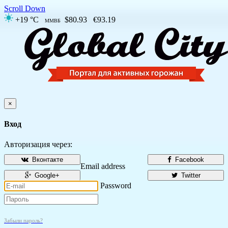
Scroll Down
+19 °C
$80.93
€93.19
ММВБ
×
Вход
Авторизация через:
Вконтакте
Facebook
Email address
Google+
Twitter
Password
Забыли пароль?