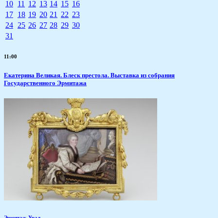
10
11
12
13
14
15
16
17
18
19
20
21
22
23
24
25
26
27
28
29
30
31
11:00
Екатерина Великая. Блеск престола. Выставка из собрания
Государственного Эрмитажа
Эрмитаж-Урал