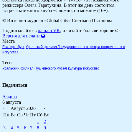
режиссера Олега Таратухина. В этот же день состоится
встреча книжного клуба «Сложно, но можно» (16+).
© Интернет-журнал «Global City»
Светлана Цыганова
Подписывайтесь
на наш VK
, и читайте больше хороших>
Версия для печати
Места
Екатеринбург
Уральский филиал Государственного центра современного
искусства
Теги
Уральский филиал Пушкинского музея
культура
искусство
Поделиться
Афиша
6 августа
‹
Август 2026
›
Пн
Вт
Ср
Чт
Пт
Сб
Вс
1
2
3
4
5
6
7
8
9