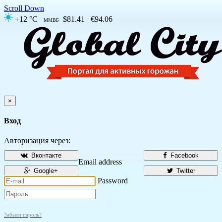
Scroll Down
+12 °C
$81.41
€94.06
ММВБ
×
Вход
Авторизация через:
Вконтакте
Facebook
Email address
Google+
Twitter
Password
Забыли пароль?