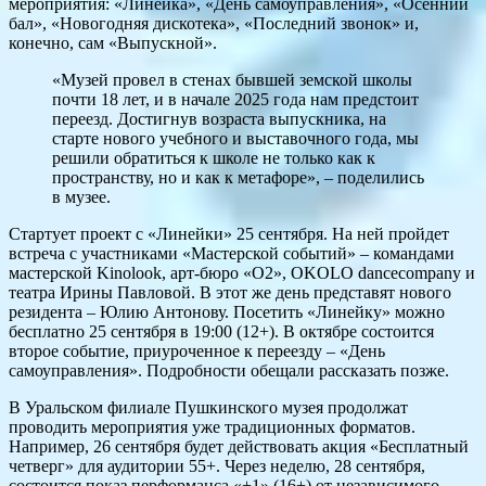
мероприятия: «Линейка», «День самоуправления», «Осенний
бал», «Новогодняя дискотека», «Последний звонок» и,
конечно, сам «Выпускной».
«Музей провел в стенах бывшей земской школы
почти 18 лет, и в начале 2025 года нам предстоит
переезд. Достигнув возраста выпускника, на
старте нового учебного и выставочного года, мы
решили обратиться к школе не только как к
пространству, но и как к метафоре», – поделились
в музее.
Стартует проект с «Линейки» 25 сентября. На ней пройдет
встреча с участниками «Мастерской событий» – командами
мастерской Kinolook, арт-бюро «О2», OKOLO dancecompany и
театра Ирины Павловой. В этот же день представят нового
резидента – Юлию Антонову. Посетить «Линейку» можно
бесплатно 25 сентября в 19:00 (12+). В октябре состоится
второе событие, приуроченное к переезду – «День
самоуправления». Подробности обещали рассказать позже.
В Уральском филиале Пушкинского музея продолжат
проводить мероприятия уже традиционных форматов.
Например, 26 сентября будет действовать акция «Бесплатный
четверг» для аудитории 55+. Через неделю, 28 сентября,
состоится показ перформанса «+1» (16+) от независимого