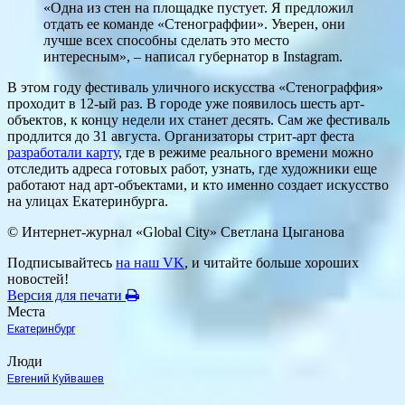
«Одна из стен на площадке пустует. Я предложил
отдать ее команде «Стенограффии». Уверен, они
лучше всех способны сделать это место
интересным», – написал губернатор в Instagram.
В этом году фестиваль уличного искусства «Стенограффия»
проходит в 12-ый раз. В городе уже появилось шесть арт-
объектов, к концу недели их станет десять. Сам же фестиваль
продлится до 31 августа. Организаторы стрит-арт феста
разработали карту
, где в режиме реального времени можно
отследить адреса готовых работ, узнать, где художники еще
работают над арт-объектами, и кто именно создает искусство
на улицах Екатеринбурга.
© Интернет-журнал «Global City»
Светлана Цыганова
Подписывайтесь
на наш VK
, и читайте больше хороших
новостей!
Версия для печати
Места
Екатеринбург
Люди
Евгений Куйвашев