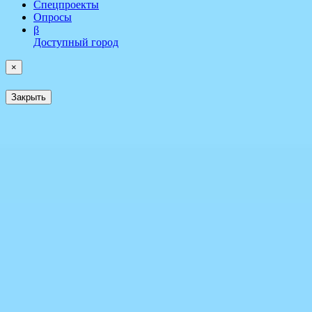
Спецпроекты
Опросы
β
Доступный город
×
Закрыть