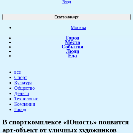
Вход
Екатеринбург
Москва
Город
Места
События
Люди
Еда
все
Спорт
Культура
Общество
Деньги
Технологии
Компании
Город
​В спорткомплексе «Юность» появится
арт-объект от уличных художников