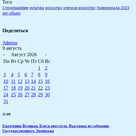
Теги
Стенограффия
культура
искусство
уличное искусство
Универсиада-2023
арт-объект
Поделиться
Афиша
9 августа
‹
Август 2026
›
Пн
Вт
Ср
Чт
Пт
Сб
Вс
1
2
3
4
5
6
7
8
9
10
11
12
13
14
15
16
17
18
19
20
21
22
23
24
25
26
27
28
29
30
31
11:00
Екатерина Великая. Блеск престола. Выставка из собрания
Государственного Эрмитажа