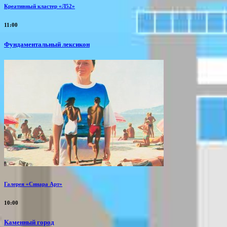
Креативный кластер «Л52»
11:00
Фундаментальный лексикон
Галерея «Синара Арт»
10:00
Каменный город