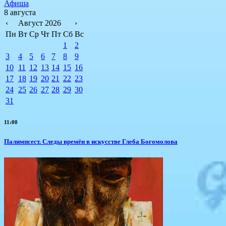
Афиша
8 августа
‹
Август 2026
›
Пн
Вт
Ср
Чт
Пт
Сб
Вс
1
2
3
4
5
6
7
8
9
10
11
12
13
14
15
16
17
18
19
20
21
22
23
24
25
26
27
28
29
30
31
11:00
Палимпсест. Следы времён в искусстве Глеба Богомолова