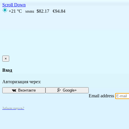
Scroll Down
+21 °C
$82.17
€94.84
ММВБ
×
Вход
Авторизация через:
Вконтакте
Google+
Email address
Забыли пароль?