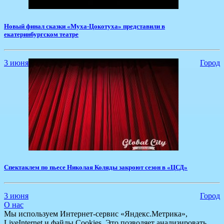
​Новый финал сказки «Муха-Цокотуха» представили в
екатеринбургском театре
3 июня
Город
​Спектаклем по пьесе Николая Коляды закроют сезон в «ЦСД»
3 июня
Город
О нас
Мы используем Интернет-сервис «Яндекс.Метрика»,
LiveInternet и файлы Cookies. Это позволяет анализировать