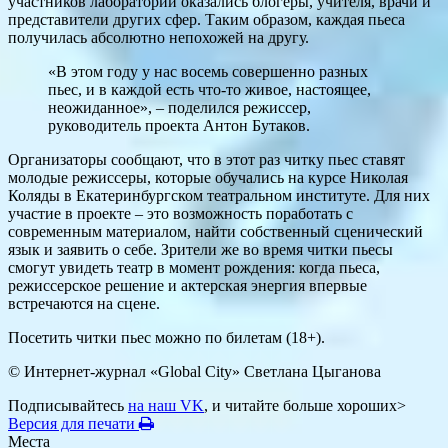
участников лаборатории оказались блогеры, учителя, врачи и
представители других сфер. Таким образом, каждая пьеса
получилась абсолютно непохожей на другу.
«В этом году у нас восемь совершенно разных
пьес, и в каждой есть что-то живое, настоящее,
неожиданное», – поделился режиссер,
руководитель проекта Антон Бутаков.
Организаторы сообщают, что в этот раз читку пьес ставят
молодые режиссеры, которые обучались на курсе Николая
Коляды в Екатеринбургском театральном институте. Для них
участие в проекте – это возможность поработать с
современным материалом, найти собственный сценический
язык и заявить о себе. Зрители же во время читки пьесы
смогут увидеть театр в момент рождения: когда пьеса,
режиссерское решение и актерская энергия впервые
встречаются на сцене.
Посетить читки пьес можно по билетам (18+).
© Интернет-журнал «Global City»
Светлана Цыганова
Подписывайтесь
на наш VK
, и читайте больше хороших>
Версия для печати
Места