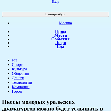
Вход
Екатеринбург
Москва
Город
Места
События
Люди
Еда
все
Спорт
Культура
Общество
Деньги
Технологии
Компании
Город
​Пьесы молодых уральских
драматургов можно будет услышать в