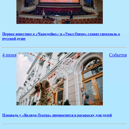
Первое известное о «Чародейке»: в «Урал Опере» ставят спектакль о
русской душе
4 июня
События
​Площадь у «Коляда-Театра» превратится в раскраску для детей