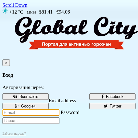
Scroll Down
+12 °C
$81.41
€94.06
ММВБ
×
Вход
Авторизация через:
Вконтакте
Facebook
Email address
Google+
Twitter
Password
Забыли пароль?