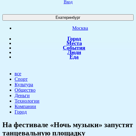
Вход
Екатеринбург
Москва
Город
Места
События
Люди
Еда
все
Спорт
Культура
Общество
Деньги
Технологии
Компании
Город
​На фестивале «Ночь музыки» запустят
танцевальную площадку