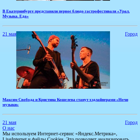
​В Екатеринбурге представили первое блюдо гастрофестиваля «Урал.
Музыка. Еда»
21 мая
Город
​Максим Свобода и Кристина Кошелева станут хэдлайнерами «Ночи
музыки»
21 мая
Город
О нас
Мы используем Интернет-сервис «Яндекс.Метрика»,
LiveInternet и файлы Cookies. Это позволяет анализировать