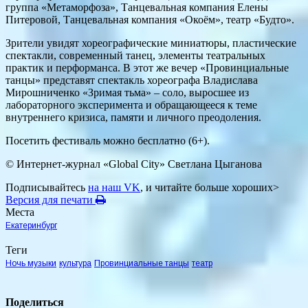
группа «Метаморфоза», Танцевальная компания Елены
Питеровой, Танцевальная компания «Окоём», театр «Будто».
Зрители увидят хореографические миниатюры, пластические
спектакли, современный танец, элементы театральных
практик и перформанса. В этот же вечер «Провинциальные
танцы» представят спектакль хореографа Владислава
Мирошниченко «Зримая тьма» – соло, выросшее из
лабораторного эксперимента и обращающееся к теме
внутреннего кризиса, памяти и личного преодоления.
Посетить фестиваль можно бесплатно (6+).
© Интернет-журнал «Global City»
Светлана Цыганова
Подписывайтесь
на наш VK
, и читайте больше хороших>
Версия для печати
Места
Екатеринбург
Теги
Ночь музыки
культура
Провинциальные танцы
театр
Поделиться