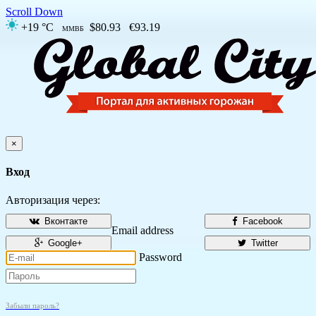
Scroll Down
+19 °C
$80.93
€93.19
ММВБ
×
Вход
Авторизация через:
Вконтакте
Facebook
Email address
Google+
Twitter
Password
Забыли пароль?