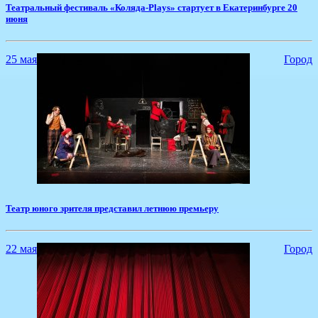
​Театральный фестиваль «Коляда-Plays» стартует в Екатеринбурге 20
июня
25 мая
Город
​Театр юного зрителя представил летнюю премьеру
22 мая
Город