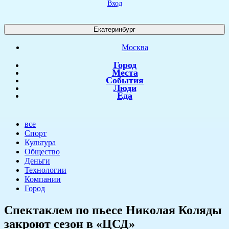
Вход
Екатеринбург
Москва
Город
Места
События
Люди
Еда
все
Спорт
Культура
Общество
Деньги
Технологии
Компании
Город
​Спектаклем по пьесе Николая Коляды
закроют сезон в «ЦСД»