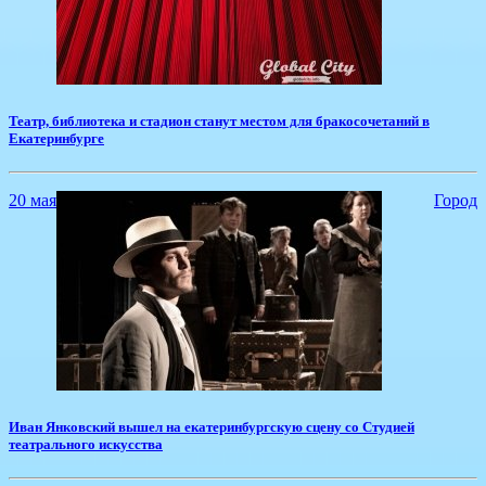
​Театр, библиотека и стадион станут местом для бракосочетаний в
Екатеринбурге
20 мая
Город
​Иван Янковский вышел на екатеринбургскую сцену со Студией
театрального искусства