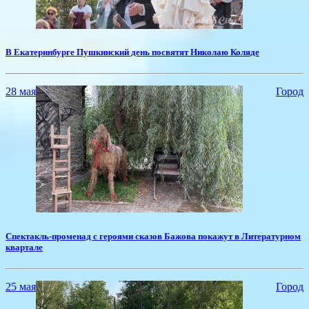
В Екатеринбурге Пушкинский день посвятят Николаю Коляде
28 мая
Город
​Спектакль-променад с героями сказов Бажова покажут в Литературном
квартале
25 мая
Город