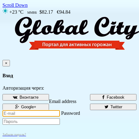
Scroll Down
+23 °C
$82.17
€94.84
ММВБ
×
Вход
Авторизация через:
Вконтакте
Facebook
Email address
Google+
Twitter
Password
Забыли пароль?