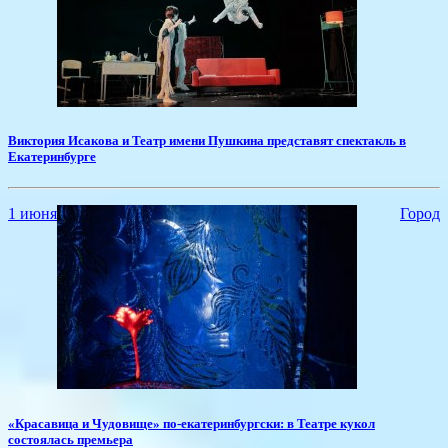
Виктория Исакова и Театр имени Пушкина представят спектакль в
Екатеринбурге
1 июня
Город
​«Красавица и Чудовище» по-екатеринбургски: в Театре кукол
состоялась премьера