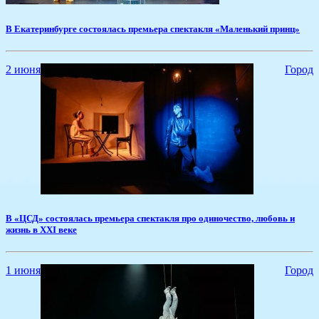
В Екатеринбурге состоялась премьера спектакля «Маленький принц»
2 июня
Город
​В «ЦСД» состоялась премьера спектакля про одиночество, любовь и
жизнь в XXI веке
1 июня
Город