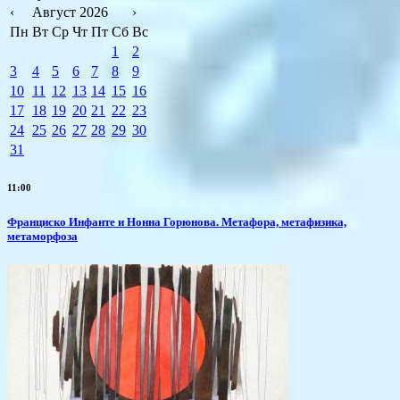
‹
Август 2026
›
Пн
Вт
Ср
Чт
Пт
Сб
Вс
1
2
3
4
5
6
7
8
9
10
11
12
13
14
15
16
17
18
19
20
21
22
23
24
25
26
27
28
29
30
31
11:00
Франциско Инфанте и Нонна Горюнова. Метафора, метафизика,
метаморфоза