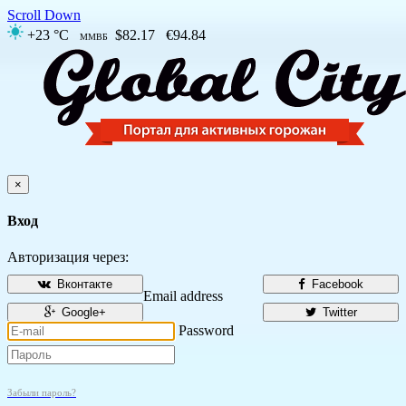
Scroll Down
+23 °C
$82.17
€94.84
ММВБ
×
Вход
Авторизация через:
Вконтакте
Facebook
Email address
Google+
Twitter
Password
Забыли пароль?