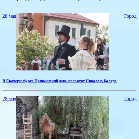
28 мая
Город
В Екатеринбурге Пушкинский день посвятят Николаю Коляде
28 мая
Город