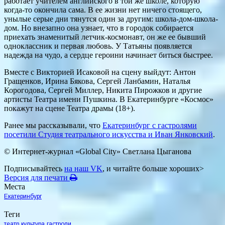
работает учителем английского в той же школе, которую
когда-то окончила сама. В ее жизни нет ничего стоящего,
унылые серые дни тянутся один за другим: школа-дом-школа-
дом. Но внезапно она узнает, что в городок собирается
приехать знаменитый летчик-космонавт, он же ее бывший
одноклассник и первая любовь. У Татьяны появляется
надежда на чудо, а сердце героини начинает биться быстрее.
Вместе с Викторией Исаковой на сцену выйдут: Антон
Гращенков, Ирина Бякова, Сергей Ланбамин, Наталья
Корогодова, Сергей Миллер, Никита Пирожков и другие
артисты Театра имени Пушкина. В Екатеринбурге «Космос»
покажут на сцене Театра драмы (18+).
Ранее мы рассказывали, что
Екатеринбург с гастролями
посетили Студия театрального искусства и Иван Янковский
.
© Интернет-журнал «Global City»
Светлана Цыганова
Подписывайтесь
на наш VK
, и читайте больше хороших>
Версия для печати
Места
Екатеринбург
Теги
театр
культура
гастроли