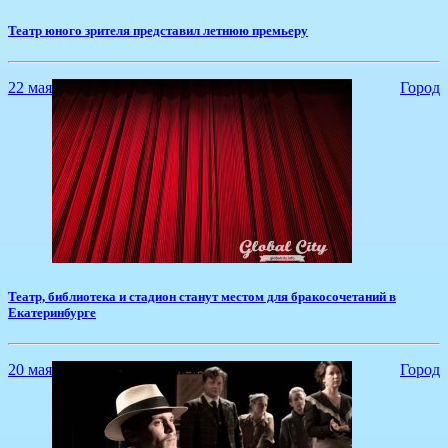
​Театр юного зрителя представил летнюю премьеру
22 мая
Город
​Театр, библиотека и стадион станут местом для бракосочетаний в
Екатеринбурге
20 мая
Город