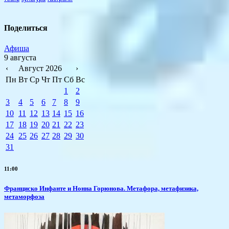
Поделиться
Афиша
9 августа
‹
Август 2026
›
Пн
Вт
Ср
Чт
Пт
Сб
Вс
1
2
3
4
5
6
7
8
9
10
11
12
13
14
15
16
17
18
19
20
21
22
23
24
25
26
27
28
29
30
31
11:00
Франциско Инфанте и Нонна Горюнова. Метафора, метафизика,
метаморфоза