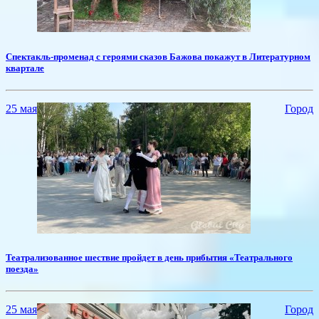
​Спектакль-променад с героями сказов Бажова покажут в Литературном
квартале
25 мая
Город
​Театрализованное шествие пройдет в день прибытия «Театрального
поезда»
25 мая
Город