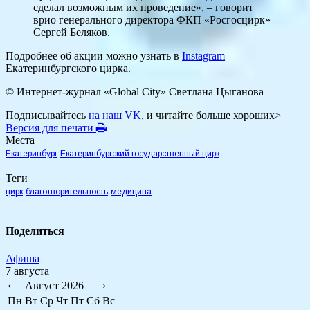
сделал возможным их проведение», – говорит
врио генерального директора ФКП «Росгосцирк»
Сергей Беляков.
Подробнее об акции можно узнать в
Instagram
Екатеринбургского цирка.
© Интернет-журнал «Global City»
Светлана Цыганова
Подписывайтесь
на наш VK
, и читайте больше хороших>
Версия для печати
Места
Екатеринбург
Екатеринбургский государственный цирк
Теги
цирк
благотворительность
медицина
Поделиться
Афиша
7 августа
‹
Август 2026
›
Пн
Вт
Ср
Чт
Пт
Сб
Вс