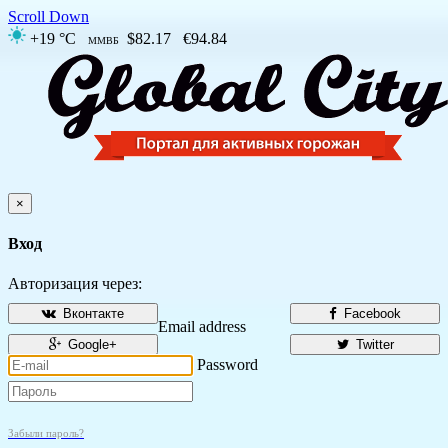
Scroll Down
+19 °C
$82.17
€94.84
ММВБ
×
Вход
Авторизация через:
Вконтакте
Facebook
Email address
Google+
Twitter
Password
Забыли пароль?