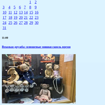
1
2
3
4
5
6
7
8
9
10
11
12
13
14
15
16
17
18
19
20
21
22
23
24
25
26
27
28
29
30
31
11:00
Вековая дружба: плюшевые мишки сквозь время