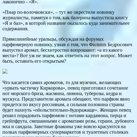
лаконично - «Я».
«Пиар по-волочковски», – тут же окрестили новинку
журналисты, памятуя о том, как балерина выпустила книгу
«Я и бал», в которой название оказалось куда занимательнее
содержания.
Прямолинейные уральцы, обсуждая на форумах
парфюмерную новинку, узнав о том, что Филипп Бедросович
выпустил аромат, бесхитростно вопрошают: «а из какого
места»? Вот уж не знаем, как ответить на этот вопрос. Может
быть, оставить его открытым?
Что касается самих ароматов, то для мужчин, желающих
«урвать частичку Киркорова», певец приготовил сочетание
нот морского бриза, жасмина, лимона, туберозы, кедра и
мускуса. Представители аромата обещают, что парфюм явно
придется по вкусу россиянам, а сильная половина страны
будет пахнуть «обольстительно-будоражаще». Женщин певец
решил порадовать парфюмом с нотами кардамона, перца и
грейпфрута, смешанными с ароматами розы, герани, дубового
мха и сандала. Заветные флаконы уже вовсю красуются на
полках парфюмерных супермаркетов и туалетных столиках