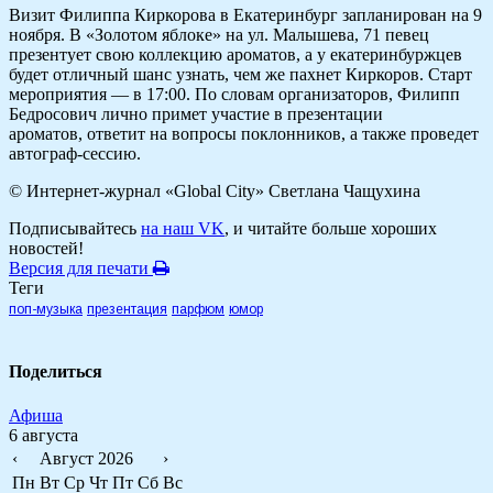
Визит Филиппа Киркорова в Екатеринбург запланирован на 9
ноября. В «Золотом яблоке» на ул. Малышева, 71 певец
презентует свою коллекцию ароматов, а у екатеринбуржцев
будет отличный шанс узнать, чем же пахнет Киркоров. Старт
мероприятия — в 17:00. По словам организаторов, Филипп
Бедросович лично примет участие в презентации
ароматов, ответит на вопросы поклонников, а также проведет
автограф-сессию.
© Интернет-журнал «Global City»
Светлана Чащухина
Подписывайтесь
на наш VK
, и читайте больше хороших
новостей!
Версия для печати
Теги
поп-музыка
презентация
парфюм
юмор
Поделиться
Афиша
6 августа
‹
Август 2026
›
Пн
Вт
Ср
Чт
Пт
Сб
Вс