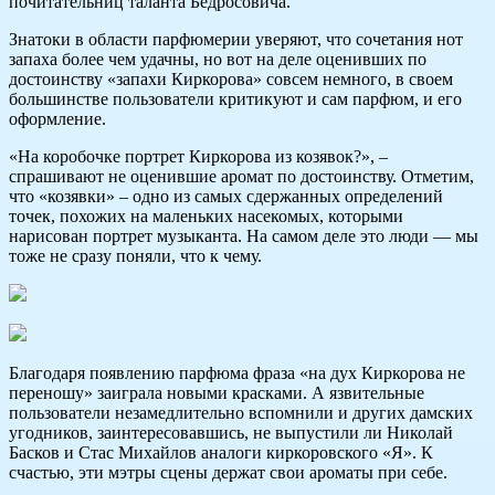
почитательниц таланта Бедросовича.
Знатоки в области парфюмерии уверяют, что сочетания нот
запаха более чем удачны, но вот на деле оценивших по
достоинству «запахи Киркорова» совсем немного, в своем
большинстве пользователи критикуют и сам парфюм, и его
оформление.
«На коробочке портрет Киркорова из козявок?», –
спрашивают не оценившие аромат по достоинству. Отметим,
что «козявки» – одно из самых сдержанных определений
точек, похожих на маленьких насекомых, которыми
нарисован портрет музыканта. На самом деле это люди — мы
тоже не сразу поняли, что к чему.
Благодаря появлению парфюма фраза «на дух Киркорова не
переношу» заиграла новыми красками. А язвительные
пользователи незамедлительно вспомнили и других дамских
угодников, заинтересовавшись, не выпустили ли Николай
Басков и Стас Михайлов аналоги киркоровского «Я». К
счастью, эти мэтры сцены держат свои ароматы при себе.