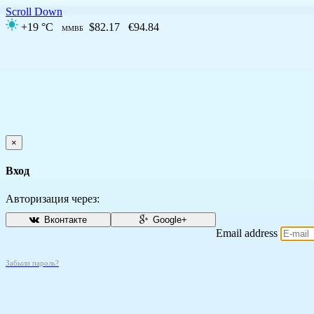
Scroll Down
+19 °C
$82.17
€94.84
ММВБ
×
Вход
Авторизация через:
Вконтакте
Google+
Email address
Забыли пароль?