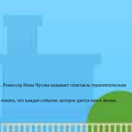
ах. Режиссер Нина Чусова называет спектакль терапевтическим
онять, что каждое событие, которое дается нам в жизни,