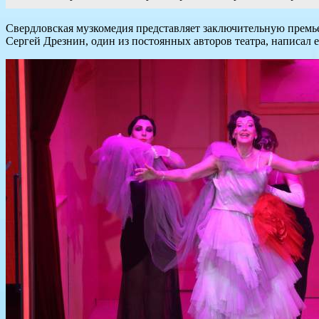
Свердловская музкомедия представляет заключительную премье
Сергей Дрезнин, один из постоянных авторов театра, написал 