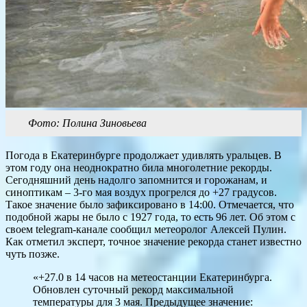
Фото: Полина Зиновьева
Погода в Екатеринбурге продолжает удивлять уральцев. В
этом году она неоднократно била многолетние рекорды.
Сегодняшний день надолго запомнится и горожанам, и
синоптикам – 3-го мая воздух прогрелся до +27 градусов.
Такое значение было зафиксировано в 14:00. Отмечается, что
подобной жары не было с 1927 года, то есть 96 лет. Об этом с
своем telegram-канале сообщил метеоролог Алексей Пулин.
Как отметил эксперт, точное значение рекорда станет известно
чуть позже.
«+27.0 в 14 часов на метеостанции Екатеринбурга.
Обновлен суточный рекорд максимальной
температуры для 3 мая. Предыдущее значение: