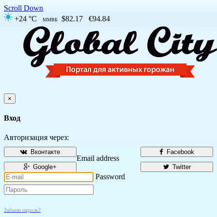
Scroll Down
+24 °C
$82.17
€94.84
ММВБ
×
Вход
Авторизация через:
Вконтакте
Facebook
Email address
Google+
Twitter
Password
Забыли пароль?