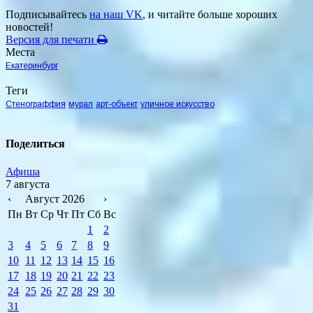
Подписывайтесь
на наш VK
, и читайте больше хороших
новостей!
Версия для печати
Места
Екатеринбург
Теги
Стенограффия
мурал
арт-объект
уличное искусство
Поделиться
Афиша
7 августа
‹
Август 2026
›
Пн
Вт
Ср
Чт
Пт
Сб
Вс
1
2
3
4
5
6
7
8
9
10
11
12
13
14
15
16
17
18
19
20
21
22
23
24
25
26
27
28
29
30
31