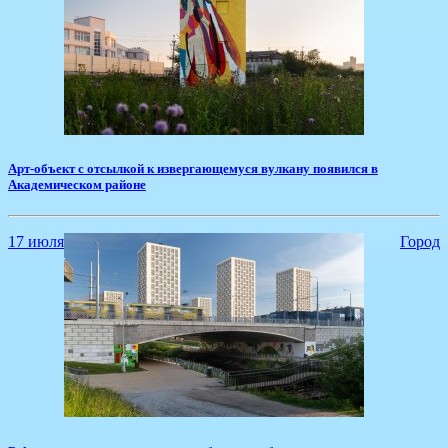
​Арт-объект с отсылкой к извергающемуся вулкану появился в
Академическом районе
17 июля
Город