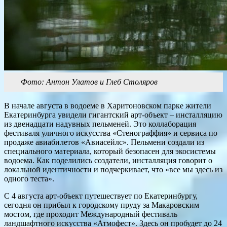
Фото: Антон Улатов и Глеб Столяров
В начале августа в водоеме в Харитоновском парке жители
Екатеринбурга увидели гигантский арт-объект – инсталляцию
из двенадцати надувных пельменей. Это коллаборация
фестиваля уличного искусства «Стенограффия» и сервиса по
продаже авиабилетов «Авиасейлс». Пельмени создали из
специального материала, который безопасен для экосистемы
водоема. Как поделились создатели, инсталляция говорит о
локальной идентичности и подчеркивает, что «все мы здесь из
одного теста».
С 4 августа арт-объект путешествует по Екатеринбургу,
сегодня он прибыл к городскому пруду за Макаровским
мостом, где проходит Международный фестиваль
ландшафтного искусства «Атмофест». Здесь он пробудет до 24