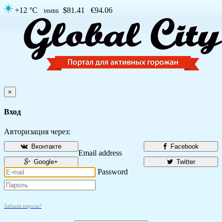
+12 °C
$81.41
€94.06
ММВБ
×
Вход
Авторизация через:
Вконтакте
Facebook
Email address
Google+
Twitter
Password
Забыли пароль?