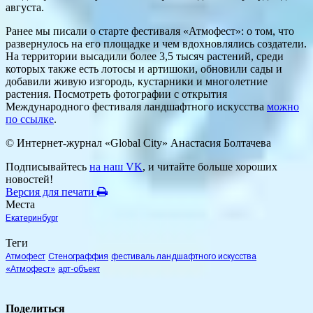
августа.
Ранее мы писали о старте фестиваля «Атмофест»: о том, что
развернулось на его площадке и чем вдохновлялись создатели.
На территории высадили более 3,5 тысяч растений, среди
которых также есть лотосы и артишоки, обновили сады и
добавили живую изгородь, кустарники и многолетние
растения. Посмотреть фотографии с открытия
Международного фестиваля ландшафтного искусства
можно
по ссылке
.
© Интернет-журнал «Global City»
Анастасия Болтачева
Подписывайтесь
на наш VK
, и читайте больше хороших
новостей!
Версия для печати
Места
Екатеринбург
Теги
Атмофест
Стенограффия
фестиваль ландшафтного искусства
«Атмофест»
арт-объект
Поделиться