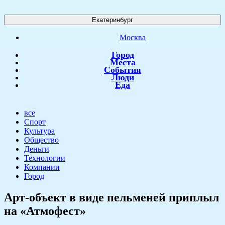
Екатеринбург
Москва
Город
Места
События
Люди
Еда
все
Спорт
Культура
Общество
Деньги
Технологии
Компании
Город
​Арт-объект в виде пельменей приплыл
на «Атмофест»