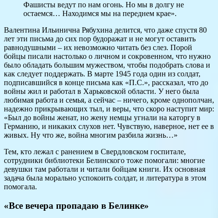
Фашисты ведут по нам огонь. Но мы в долгу не
остаемся… Находимся мы на переднем крае».
Валентина Ильинична Рябухина делится, что даже спустя 80
лет эти письма до сих пор будоражат и не могут оставить
равнодушными – их невозможно читать без слез. Порой
бойцы писали настолько о личном и сокровенном, что нужно
было обладать большим мужеством, чтобы подобрать слова и
как следует поддержать. В марте 1945 года один из солдат,
подписавшийся в конце письма как «П.С.», рассказал, что до
войны жил и работал в Харьковской области. У него была
любимая работа и семья, а сейчас – ничего, кроме однополчан,
надежно прикрывающих тыл, и веры, что скоро наступит мир:
«Был до войны женат, но жену немцы угнали на каторгу в
Германию, и никаких слухов нет. Чувствую, наверное, нет ее в
живых. Ну что же, война многим разбила жизнь…»
Тем, кто лежал с ранением в Свердловском госпитале,
сотрудники библиотеки Белинского тоже помогали: многие
девушки там работали и читали бойцам книги. Их основная
задача была морально успокоить солдат, и литература в этом
помогала.
«Все вечера пропадаю в Белинке»