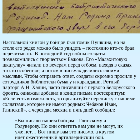
Настольной книгой у бойцов был томик Пушкина, но на
столе его редко можно было увидеть – постоянно кто-то брал
перечитывать. В последний год войны солдаты
познакомились с творчеством Бажова. Его «Малахитовую
шкатулку» читали по вечерам перед отбоем, находя в сказах
что-то особенное, а потом в письмах делились своими
мыслями. Чтобы отправить ответ, солдаты скромно просили у
сотрудников библиотеки бумагу и карандаши. Ротный
парторг А.Н. Халин, часто писавший с первого Белорусского
фронта, однажды добавил в конце письма постскриптум:
«Если есть возможность, то организуйте переписку с нашими
солдатами, которые не имеют родных: Чебаков Иван,
Глинский», а через два месяца и пять дней сообщил:
«Вы писали нашим бойцам – Глинскому и
Голуверову. Но они ответить вам уже не могут, их
уже нет… Вот пишу вам это письмо, а кругом
идет ожесточенный артиллерийский бой.