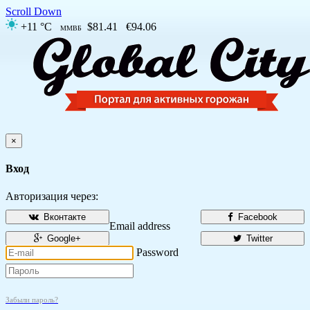
Scroll Down
+11 °C
$81.41
€94.06
ММВБ
×
Вход
Авторизация через:
Вконтакте
Facebook
Email address
Google+
Twitter
Password
Забыли пароль?