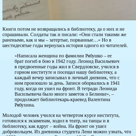
Книги потом не возвращались в библиотеку, да о них и не
спрашивали. Солдаты так и писали: «Они стали такими же
ранеными, как и мы – затертые, порванные…» Но в
шестидесятые годы вернулась история одного из читателей.
«Написала женщина по фамилии Рябушко – ее
брат погиб в бою в 1942 году. Леонид Васильевич
в предвоенные годы жил в Свердловске, учился в
горном институте и посещал нашу библиотеку, а
каждый вечер записывал в личный дневник, что с
ним произошло за день. Записи оборвались в 1941
году, когда он ушел на фронт. В тетради Леонида
Васильевича было много заметок о Белинке», –
продолжает библиотекарь-краевед Валентина
Рябухина.
Молодой человек учился на четвертом курсе института,
готовился к экзаменам, ходил в театр, на танцы и в
библиотеку, как вдруг – война. На фронт он ушел
добровольцем. Из дневника студента Лени можно узнать, что