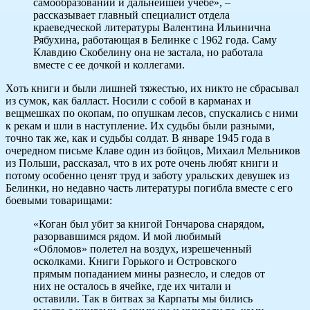
самообразовании и дальнейшей учебе», –
рассказывает главный специалист отдела
краеведческой литературы Валентина Ильинична
Рябухина, работающая в Белинке с 1962 года. Саму
Клавдию Скобелину она не застала, но работала
вместе с ее дочкой и коллегами.
Хоть книги и были лишней тяжестью, их никто не сбрасывал
из сумок, как балласт. Носили с собой в карманах и
вещмешках по окопам, по опушкам лесов, спускались с ними
к рекам и шли в наступление. Их судьбы были разными,
точно так же, как и судьбы солдат. В январе 1945 года в
очередном письме Клаве один из бойцов, Михаил Мельников
из Польши, рассказал, что в их роте очень любят книги и
потому особенно ценят труд и заботу уральских девушек из
Белинки, но недавно часть литературы погибла вместе с его
боевыми товарищами:
«Коган был убит за книгой Гончарова снарядом,
разорвавшимся рядом. И мой любимый
«Обломов» полетел на воздух, изрешеченный
осколками. Книги Горького и Островского
прямым попаданием мины разнесло, и следов от
них не осталось в ячейке, где их читали и
оставили. Так в битвах за Карпаты мы бились