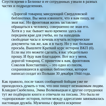
Спустя время о Белинке и ее сотрудниках узнали в разных
частях и подразделениях.
«Дорогой товарищ заведующий Свердловской
библиотеки. Вы меня извините, что я вам пишу, не
зная вас. Но фронтовая жизнь заставляет
обращаться к человеку, совершенно не зная его.
Хотя и у нас бывает мало времени здесь на
переднем крае для учебы, но ты находишь
свободные часы и хочешь изучать исторические
документы так же, как и в тылу. Но у нас большая
просьба. Вышлите Краткий курс истории ВКП (б).
Если вы это можете сделать, я вас убедительно
прошу. И буду вам благодарен. Вот все у меня,
дорогой товарищ. С приветом к вам, фронтовик
Соколов Константин», – это одно из писем,
сохранившееся в архивах библиотеки, которое
написал солдат из Польши 30 декабря 1944 года.
Как правило, после таких сообщений бойцам уже не
приходилось думать о том, что они пишут незнакомым людям.
Клавдия Скобелина, Эмма Волковыцкая и другие сотрудники
тут же подбирали книги и отвечали на письма. Это была не
«одноразовая» история, потом между адресатами завязывалась
настоящая дружба. Мужчины с фронта искренне