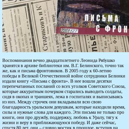
Воспоминания вечно двадцатилетнего Леонида Рябушко
хранятся в архиве библиотеки им. В.Г. Белинского, точно так
же, как и письма фронтовиков. В 2005 году к 60-летию
победы в Великой Отечественной войне сотрудники Белинки
издали книгу «Письма с фронта». В нее вошли десятки
перепечатанных посланий со всех уголков Советского Союза,
которые аккуратным почерком старались выводить солдаты,
сидя в окопах и траншеях, лежа в госпиталях и выписываясь
из них. Между строчек они вкладывали всю свою
благодарность уральским девушкам, которые находили время,
силы и нужные слова для каждого. Эти письма не только про
книги, они про дружбу, поддержку, любовь к Уралу, тягу к
жизни и веру в приближающуюся победу. И даже сейчас,
спустя 80 лет, они – словно мостик в прошлое, вступив на