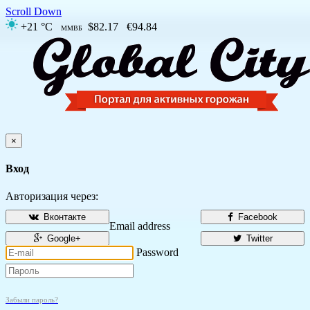
Scroll Down
+21 °C
$82.17
€94.84
ММВБ
×
Вход
Авторизация через:
Вконтакте
Facebook
Email address
Google+
Twitter
Password
Забыли пароль?