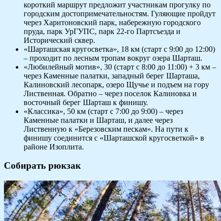
короткий маршрут предложит участникам прогулку по
городским достопримечательностям. Гуляющие пройдут
через Харитоновский парк, набережную городского
пруда, парк УрГУПС, парк 22-го Партсъезда и
Исторический сквер.
«Шарташская кругосветка», 18 км (старт с 9:00 до 12:00)
– проходит по лесным тропам вокруг озера Шарташ.
«Любилейный мотив», 30 (старт с 8:00 до 11:00) + 3 км –
через Каменные палатки, западный берег Шарташа,
Калиновский лесопарк, озеро Щучье и подъем на гору
Лиственная. Обратно – через поселок Калиновка и
восточный берег Шарташ к финишу.
«Классика», 50 км (старт с 7:00 до 9:00) – через
Каменные палатки и Шарташ, и далее через
Лиственную к «Березовским пескам». На пути к
финишу соединится с «Шарташской кругосветкой» в
районе Изоплита.
Собирать рюкзак