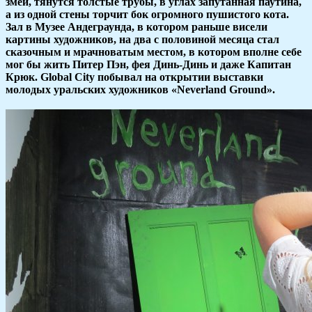
змеи, тянутся толстые трубы, в углах запутанная паутина,
а из одной стены торчит бок огромного пушистого кота.
Зал в Музее Андеграунда, в котором раньше висели
картины художников, на два с половиной месяца стал
сказочным и мрачноватым местом, в котором вполне себе
мог бы жить Питер Пэн, фея Динь-Динь и даже Капитан
Крюк. Global City побывал на открытии выставки
молодых уральских художников «Neverland Ground».