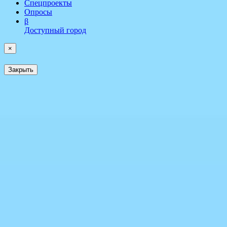
Спецпроекты
Опросы
β
Доступный город
×
Закрыть