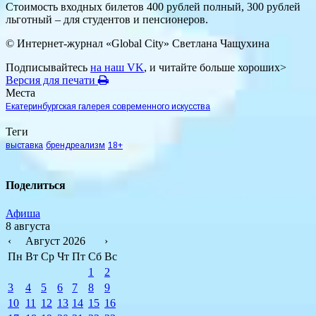
Стоимость входных билетов 400 рублей полный, 300 рублей
льготный – для студентов и пенсионеров.
© Интернет-журнал «Global City»
Светлана Чащухина
Подписывайтесь
на наш VK
, и читайте больше хороших>
Версия для печати
Места
Екатеринбургская галерея современного искусства
Теги
выставка
брендреализм
18+
Поделиться
Афиша
8 августа
‹
Август 2026
›
Пн
Вт
Ср
Чт
Пт
Сб
Вс
1
2
3
4
5
6
7
8
9
10
11
12
13
14
15
16