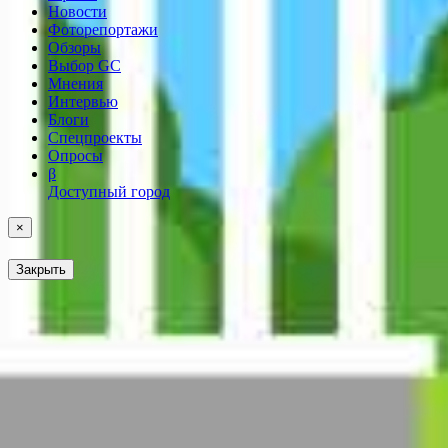
Новости
Фоторепортажи
Обзоры
Выбор GC
Мнения
Интервью
Блоги
Спецпроекты
Опросы
β
Доступный город
×
Закрыть