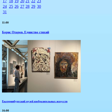
17
18
19
20
21
22
23
24
25
26
27
28
29
30
31
11:00
Борис Отаров. Единство стихий
Екатеринбургский музей изобразительных искусств
16:00