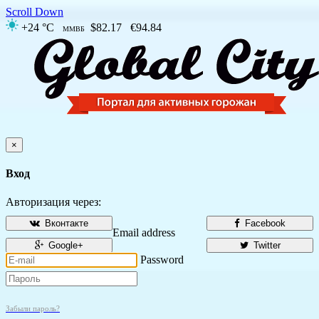
Scroll Down
+24 °C
$82.17
€94.84
ММВБ
×
Вход
Авторизация через:
Вконтакте
Facebook
Email address
Google+
Twitter
Password
Забыли пароль?