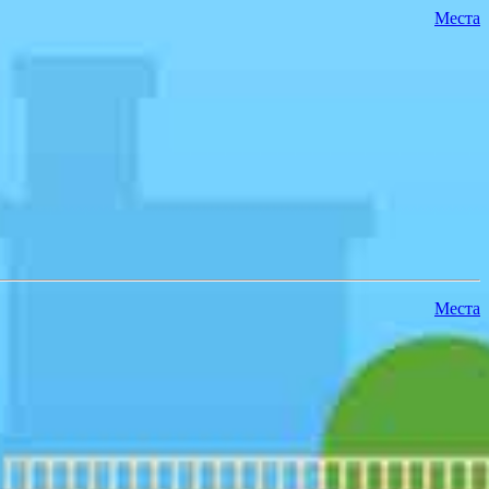
Места
Места