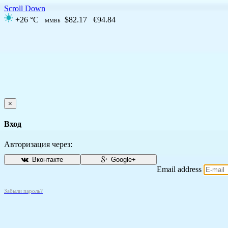
Scroll Down
+26 °C
$82.17
€94.84
ММВБ
×
Вход
Авторизация через:
Вконтакте
Google+
Email address
Забыли пароль?