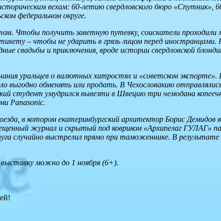
историческим вехам: 60-летию свердловского бюро «Спутник», 6
ком федеральном округе.
ом. Чтобы получить заветную путевку, соискатели проходили м
тикету – чтобы не ударить в грязь лицом перед иностранцами. 
дные свадьбы и приключения, вроде истории свердловской блонди
ания уральцев о валютных хитростях и «советском экспорте». 
было выгодно обменять или продать. В Чехословакию отправлял
ский студент умудрился вывезти в Швецию три чемодана копеечн
и Panasonic.
оезда, в котором екатеринбургский архитектор Борис Демидов в
прещенный журнал и скрытый под ковриком «Архипелаг ГУЛАГ» 
га случайно выстрелил прямо при таможеннике. В результате 
ыставку можно до 1 ноября (6+).
ей!