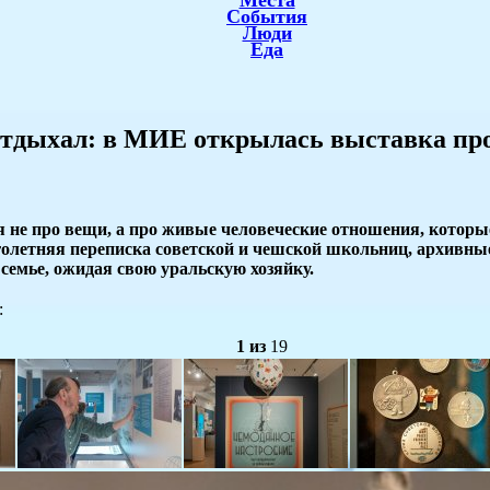
Места
События
Люди
Еда
отдыхал: в МИЕ открылась выставка пр
ия не про вещи, а про живые человеческие отношения, котор
олетняя переписка советской и чешской школьниц, архивные
семье, ожидая свою уральскую хозяйку.
:
1
из
19