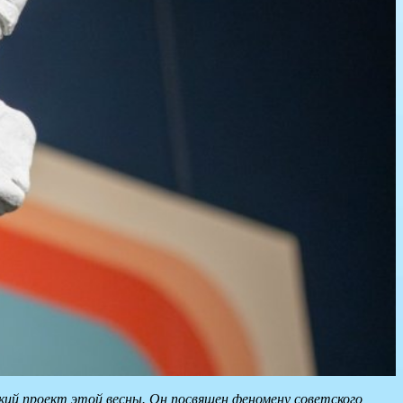
кий проект этой весны. Он посвящен феномену советского