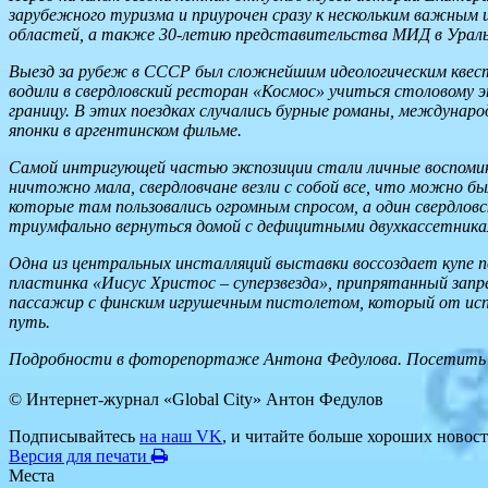
зарубежного туризма и приурочен сразу к нескольким важным 
областей, а также 30-летию представительства МИД в Уральс
Выезд за рубеж в СССР был сложнейшим идеологическим квест
водили в свердловский ресторан «Космос» учиться столовому э
границу. В этих поездках случались бурные романы, междунаро
японки в аргентинском фильме.
Самой интригующей частью экспозиции стали личные воспомин
ничтожно мала, свердловчане везли с собой все, что можно 
которые там пользовались огромным спросом, а один свердлов
триумфально вернуться домой с дефицитными двухкассетникам
Одна из центральных инсталляций выставки воссоздает купе п
пластинка «Иисус Христос – суперзвезда», припрятанный за
пассажир с финским игрушечным пистолетом, который от испу
путь.
Подробности в фоторепортаже Антона Федулова. Посетить в
© Интернет-журнал «Global City»
Антон Федулов
Подписывайтесь
на наш VK
, и читайте больше хороших новост
Версия для печати
Места