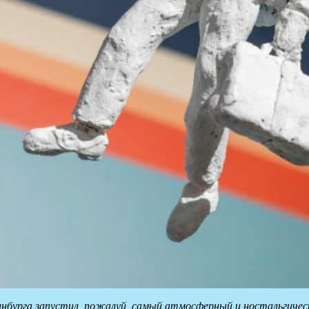
инбурга запустил, пожалуй, самый атмосферный и ностальгичес