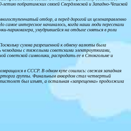
0-летию побратимских связей Свердловской и Западно-Чешской
ногоступенчатый отбор, а перед дорогой их целенаправленно
Но самое интересное начиналось, когда наши люди пересекали
нки-парикмахера, умудрившейся на отдыхе сняться в роли
Поскольку сумма разрешенной к обмену валюты была
ись чемоданы с тяжелыми советскими электроутюгами,
ой советской символики, распродать ее в Стокгольме и
озвращался в СССР. В одном купе сошлись: свежая западная
парторга группы. Финальным аккордом стал четвертый
пистолет был изъят, а остальная «запрещенка» продолжила