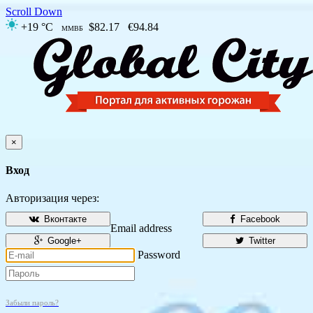
Scroll Down
+19 °C
$82.17
€94.84
ММВБ
×
Вход
Авторизация через:
Вконтакте
Facebook
Email address
Google+
Twitter
Password
Забыли пароль?