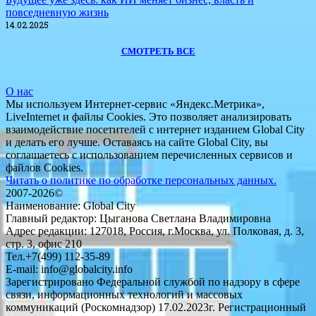
повседневную жизнь
14.02.2025
СМОТРЕТЬ ВСЕ
О нас
Мы используем Интернет-сервис «Яндекс.Метрика»,
LiveInternet и файлы Cookies. Это позволяет анализировать
взаимодействие посетителей с интернет изданием Global City
и делать его лучше. Оставаясь на сайте Global City, вы
соглашаетесь с использованием перечисленных сервисов и
файлов Cookies.
Читать о политике по обработке персональных данных.
2007-2026©
Наименование: Global City
Главный редактор: Цыганова Светлана Владимировна
Адрес редакции: 127018, Россия, г.Москва, ул. Полковая, д. 3,
стр. 3, офис 210
Тел.+7(499) 112-35-89
E-mail: info@globalcity.info
Зарегистрировано Федеральной службой по надзору в сфере
связи, информационных технологий и массовых
коммуникаций (Роскомнадзор) 17.02.2023г. Регистрационный