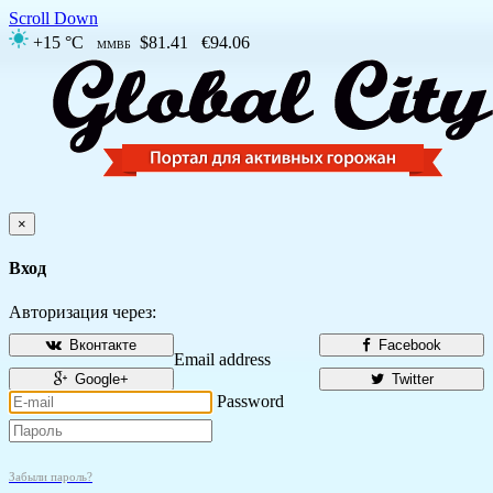
Scroll Down
+15 °C
$81.41
€94.06
ММВБ
×
Вход
Авторизация через:
Вконтакте
Facebook
Email address
Google+
Twitter
Password
Забыли пароль?