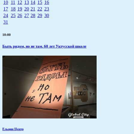
10
11
12
13
14
15
16
17
18
19
20
21
22
23
24
25
26
27
28
29
30
31
10:00
Быть рядом, но не там. 60 лет Уктусской школе
Ельцин Центр