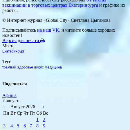
вакцинации в торговых центрах Екатеринбурга
и графике их
работы.
© Интернет-журнал «Global City»
Светлана Цыганова
Подписывайтесь
на наш VK
, и читайте больше хороших
новостей!
Версия для печати
Места
Екатеринбург
Теги
трамвай
здоровье
вирус
медицина
Поделиться
Афиша
7 августа
‹
Август 2026
›
Пн
Вт
Ср
Чт
Пт
Сб
Вс
1
2
3
4
5
6
7
8
9