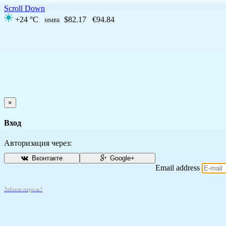
Scroll Down
+24 °C
$82.17
€94.84
ММВБ
×
Вход
Авторизация через:
Вконтакте
Google+
Email address
Забыли пароль?