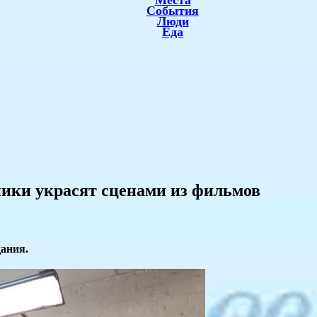
Места
События
Люди
Еда
ники украсят сценами из фильмов
ания.