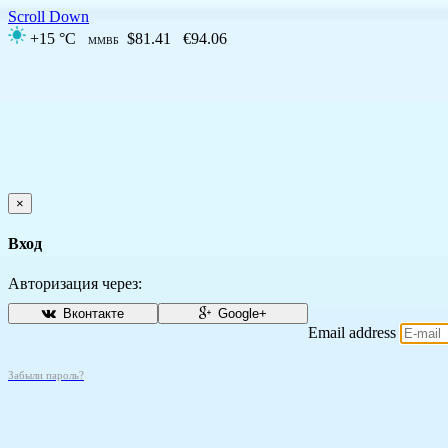
Scroll Down
+15 °C
$81.41
€94.06
ММВБ
×
Вход
Авторизация через:
Вконтакте
Google+
Email address
Забыли пароль?