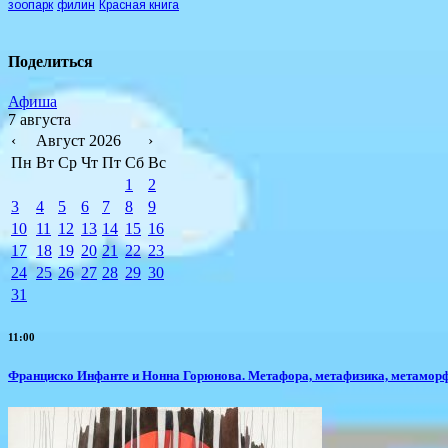
зоопарк
филин
Красная книга
Поделиться
Афиша
7 августа
‹
Август 2026
›
Пн
Вт
Ср
Чт
Пт
Сб
Вс
1
2
3
4
5
6
7
8
9
10
11
12
13
14
15
16
17
18
19
20
21
22
23
24
25
26
27
28
29
30
31
11:00
Франциско Инфанте и Нонна Горюнова. Метафора, метафизика, метамор