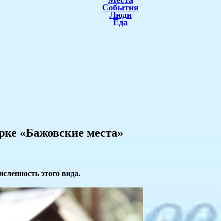
Места
События
Люди
Еда
рке «Бажовские места»
сленность этого вида.