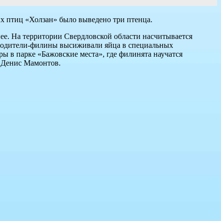
х птиц «Холзан» было выведено три птенца.
нее. На территории Свердловской области насчитывается
 родители-филины высиживали яйца в специальных
ры в парке «Бажовские места», где филинята научатся
и Денис Мамонтов.