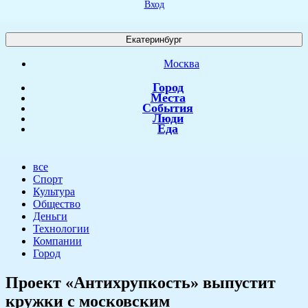
Вход
Екатеринбург
Москва
Город
Места
События
Люди
Еда
все
Спорт
Культура
Общество
Деньги
Технологии
Компании
Город
Проект «Антихрупкость» выпустит
кружки с московским